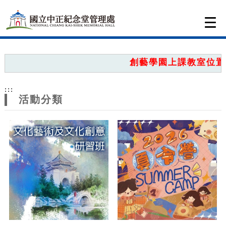
跳到主要內容
網站導覽
Togg
navi
網
站
創藝學園上課教室位置圖
主
:::
題
活動分類