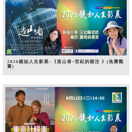
2026鏡如人生影展–《造山者~世紀的賭注 》(免費觀
賞)