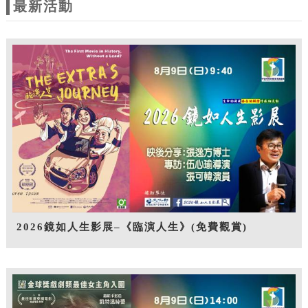
最新活動
2026鏡如人生影展–《臨演人生》(免費觀賞)