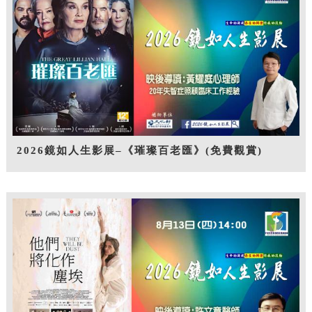
2026鏡如人生影展–《璀璨百老匯》(免費觀賞)