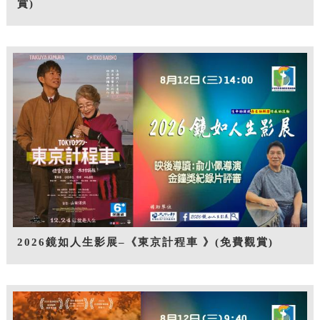
賞)
2026鏡如人生影展–《東京計程車 》(免費觀賞)