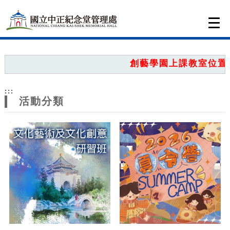
跳到主要內容
網站導覽
Togg
navi
網
站
創藝學園上課教室位置圖
主
:::
題
活動分類