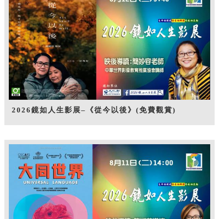
2026鏡如人生影展–《從今以後》(免費觀賞)