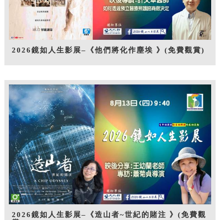
2026鏡如人生影展–《他們將化作塵埃 》(免費觀賞)
2026鏡如人生影展–《造山者~世紀的賭注 》(免費觀