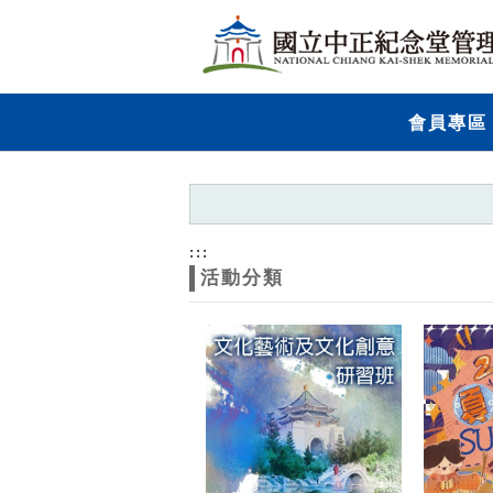
跳到主要內容
網站導覽
網
會員專區
站
主
題
:::
活動分類