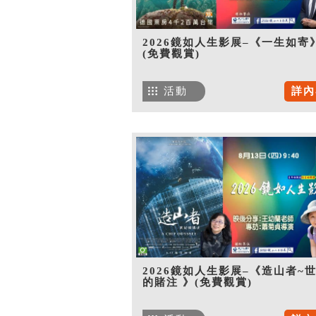
2026鏡如人生影展–《一生如寄
(免費觀賞)
活動
詳內
2026鏡如人生影展–《造山者~
的賭注 》(免費觀賞)