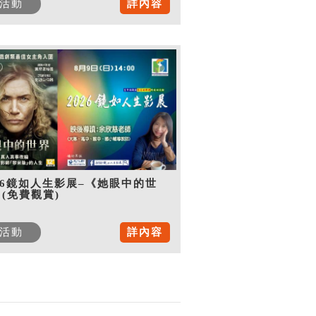
活動
詳內容
26鏡如人生影展–《她眼中的世
(免費觀賞)
活動
詳內容