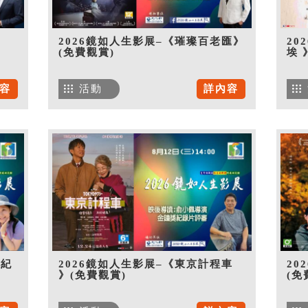
》
2026鏡如人生影展–《璀璨百老匯》
20
(免費觀賞)
埃 
容
活動
詳內容
世紀
2026鏡如人生影展–《東京計程車
20
》(免費觀賞)
(免