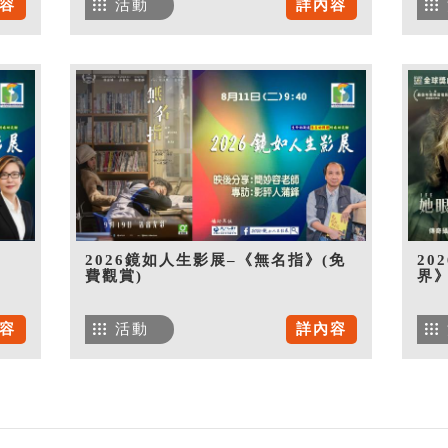
容
活動
詳內容
》
2026鏡如人生影展–《無名指》(免
20
費觀賞)
界》
容
活動
詳內容