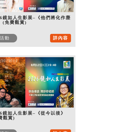
26鏡如人生影展–《他們將化作塵
》(免費觀賞)
活動
詳內容
26鏡如人生影展–《從今以後》
費觀賞)