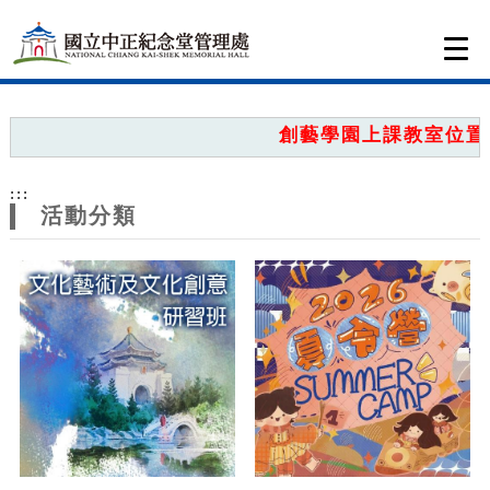
跳到主要內容
網站導覽
Togg
navi
網
站
創藝學園上課教室位置圖
主
:::
題
活動分類