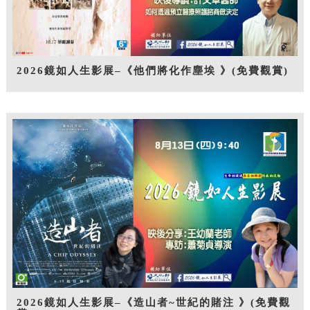
2026鏡如人生影展–《他們將化作塵埃 》(免費觀賞)
2026鏡如人生影展–《造山者~世紀的賭注 》(免費觀