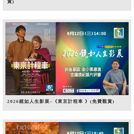
賞)
2026鏡如人生影展–《東京計程車 》(免費觀賞)