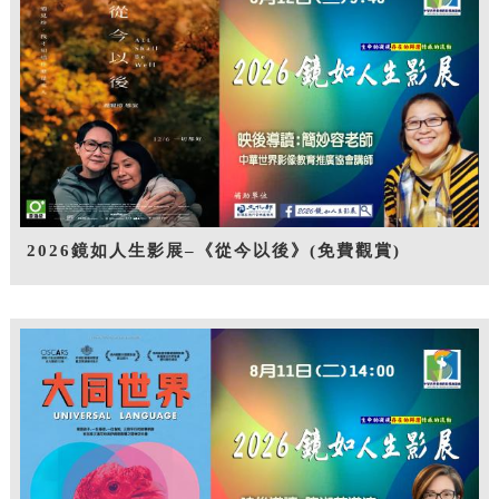
2026鏡如人生影展–《從今以後》(免費觀賞)