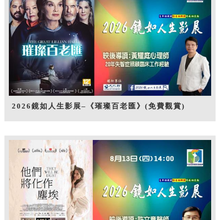
2026鏡如人生影展–《璀璨百老匯》(免費觀賞)