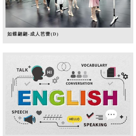
如蝶翩翩-成人芭蕾(D)