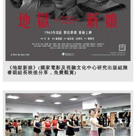
《地獄新娘》(國家電影及視聽文化中心研究出版組陳
睿穎組長映後分享，免費觀賞)