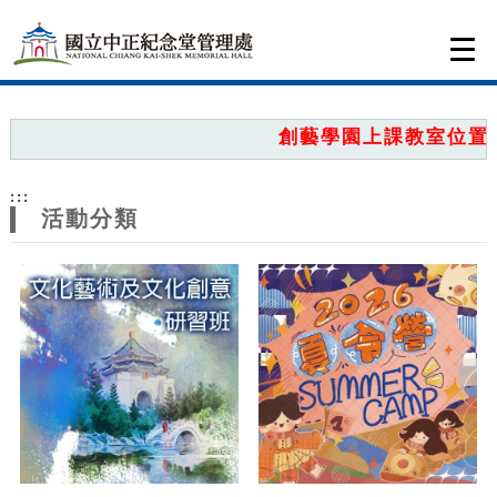
跳到主要內容
網站導覽
Togg
navi
網
站
創藝學園上課教室位置圖
主
:::
題
活動分類