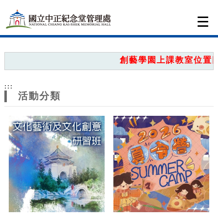
跳到主要內容
網站導覽
Togg
navi
網
站
創藝學園上課教室位置圖，
主
:::
題
活動分類