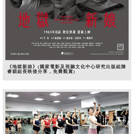
《地獄新娘》(國家電影及視聽文化中心研究出版組陳
睿穎組長映後分享，免費觀賞)