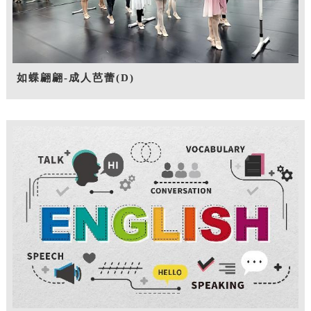
如蝶翩翩-成人芭蕾(D)