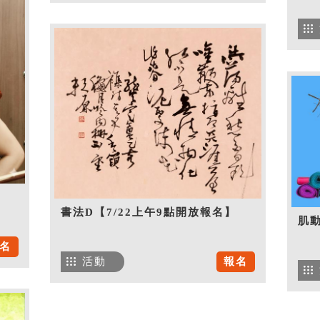
書法D【7/22上午9點開放報名】
肌
名
活動
報名