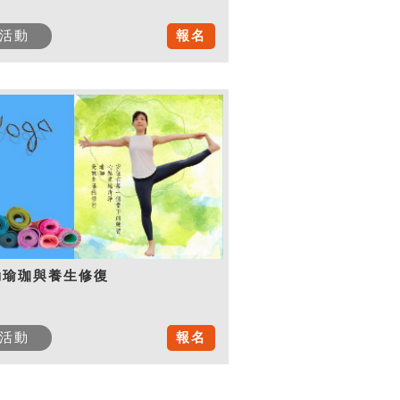
活動
報名
動瑜珈與養生修復
活動
報名