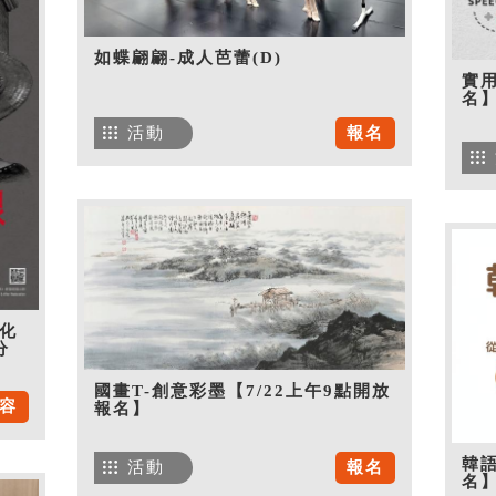
如蝶翩翩-成人芭蕾(D)
實用
名
活動
報名
化
分
國畫T-創意彩墨【7/22上午9點開放
容
報名】
韓語
活動
報名
名