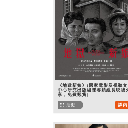
《地獄新娘》(國家電影及視聽文
中心研究出版組陳睿穎組長映後
享，免費觀賞)
活動
詳內