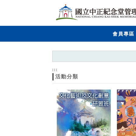
跳到主要內容
網站導覽
網
會員專區
站
主
題
:::
活動分類