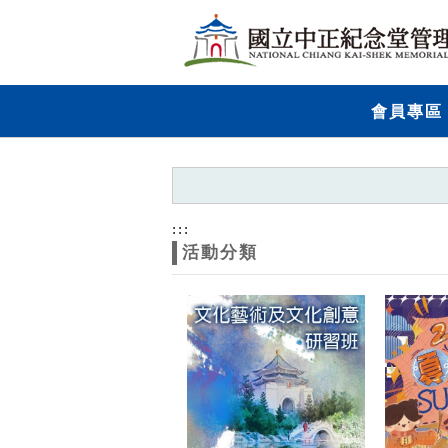
跳到主要內容
網站導覽
網
會員專區
站
主
題
:::
活動分類