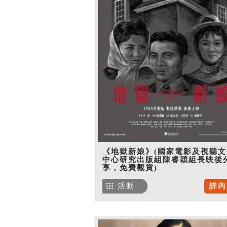
《地獄新娘》(國家電影及視聽文
中心研究出版組陳睿穎組長映後
享，免費觀賞)
活動
詳內