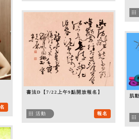
書法D【7/22上午9點開放報名】
肌
名
活動
報名