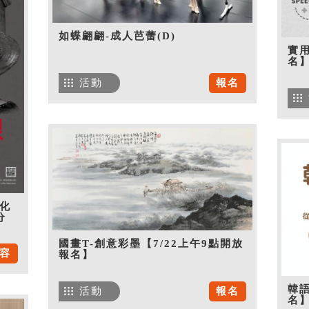
如蝶翩翩-成人芭蕾(D)
實用
名
活動
報名
化
分
國畫T-創意彩墨【7/22上午9點開放
容
報名】
韓語
活動
報名
名