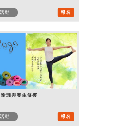
活動
報名
動瑜珈與養生修復
活動
報名