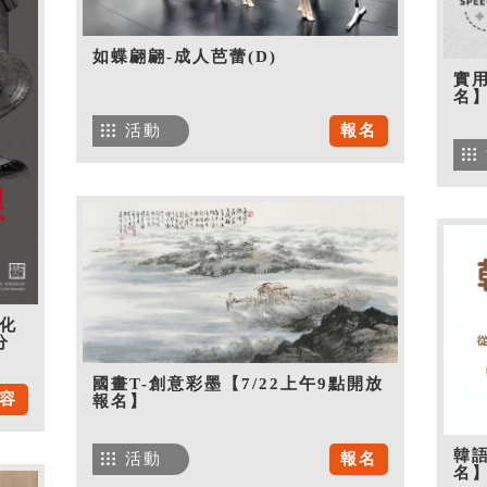
如蝶翩翩-成人芭蕾(D)
實用
名
活動
報名
化
分
國畫T-創意彩墨【7/22上午9點開放
容
報名】
韓語
活動
報名
名