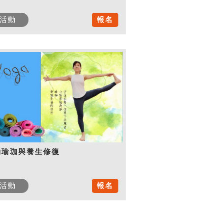
活動
報名
動瑜珈與養生修復
活動
報名