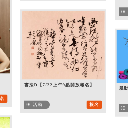
書法D【7/22上午9點開放報名】
肌
名
活動
報名