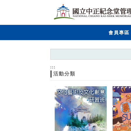
跳到主要內容
網站導覽
網
會員專區
站
主
題
:::
活動分類