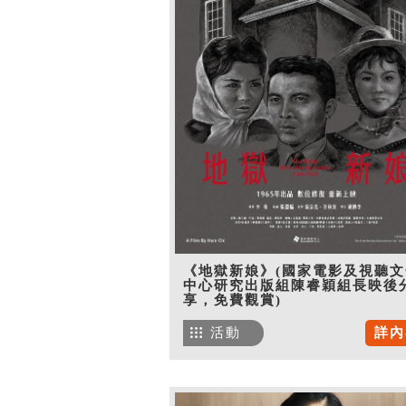
《地獄新娘》(國家電影及視聽文
中心研究出版組陳睿穎組長映後
享，免費觀賞)
活動
詳內