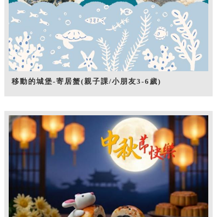
移動的城堡-寄居蟹(親子課/小朋友3-6歲)