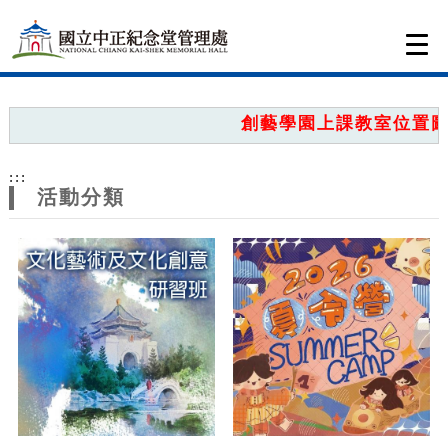
跳到主要內容
網站導覽
Togg
navi
網
站
創藝學園上課教室位置圖，
主
:::
題
活動分類