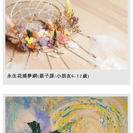
永生花捕夢網(親子課/小朋友6-12歲)