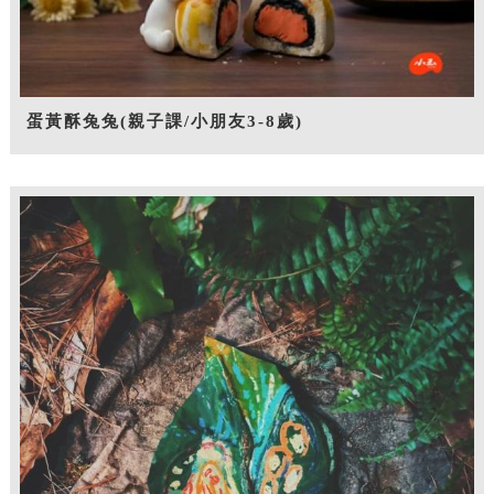
蛋黃酥兔兔(親子課/小朋友3-8歲)