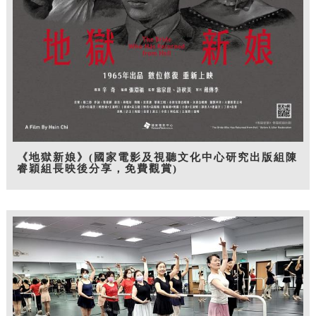
《地獄新娘》(國家電影及視聽文化中心研究出版組陳
睿穎組長映後分享，免費觀賞)