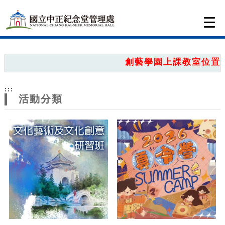
跳到主要內容
網站導覽
Togg
navi
網
站
創藝學園上課教室位置圖
主
:::
題
活動分類