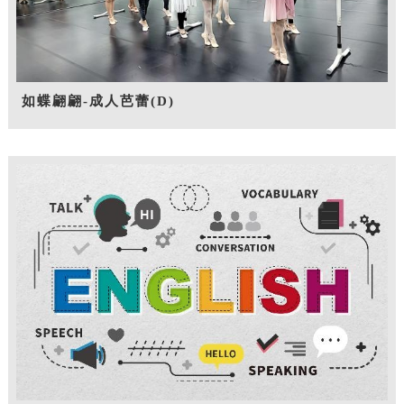
如蝶翩翩-成人芭蕾(D)