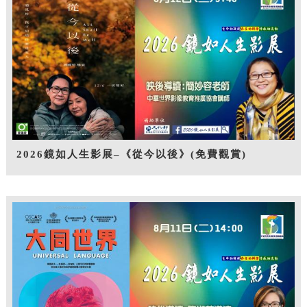
2026鏡如人生影展–《從今以後》(免費觀賞)