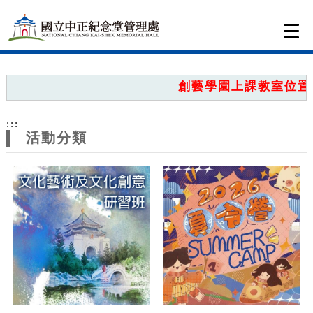
跳到主要內容
網站導覽
Togg
navi
網
站
創藝學園上課教室位置圖
主
:::
題
活動分類