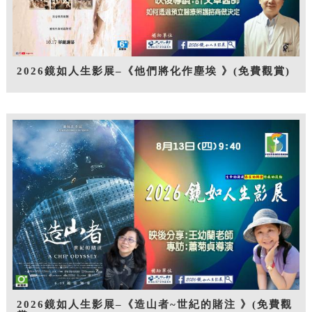
2026鏡如人生影展–《他們將化作塵埃 》(免費觀賞)
2026鏡如人生影展–《造山者~世紀的賭注 》(免費觀