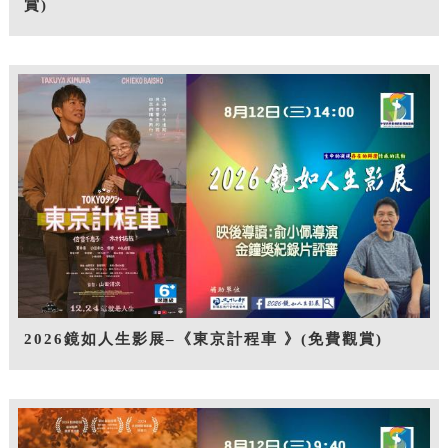
賞)
2026鏡如人生影展–《東京計程車 》(免費觀賞)