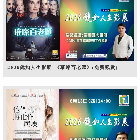
2026鏡如人生影展–《璀璨百老匯》(免費觀賞)