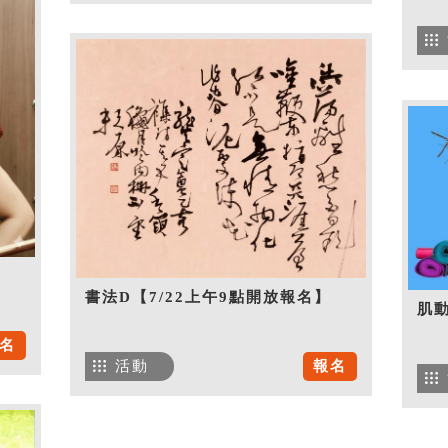
書法D【7/22上午9點開放報名】
肌
名
活動
報名