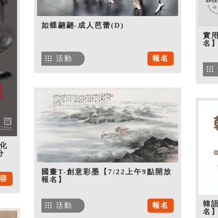
如蝶翩翩-成人芭蕾(D)
實用
名
活動
報名
化
分
國畫T-創意彩墨【7/22上午9點開放
容
報名】
韓語
活動
報名
名