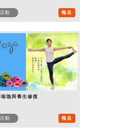
活動
報名
動瑜珈與養生修復
活動
報名