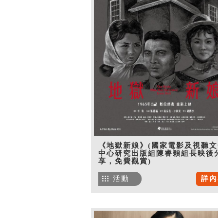
《地獄新娘》(國家電影及視聽文
中心研究出版組陳睿穎組長映後
享，免費觀賞)
活動
詳內