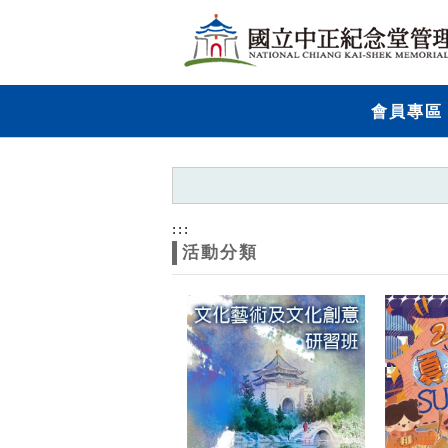
跳到主要內容
網站導覽
網
會員專區
站
主
題
:::
活動分類