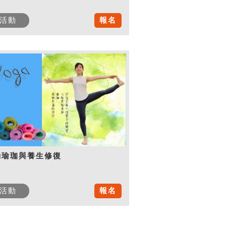
活動
報名
動瑜珈與養生修復
活動
報名