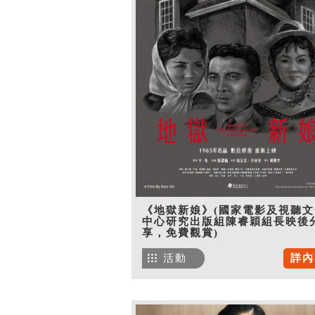
《地獄新娘》(國家電影及視聽文
中心研究出版組陳睿穎組長映後
享，免費觀賞)
活動
詳內