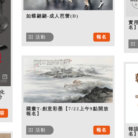
如蝶翩翩-成人芭蕾(D)
實用
名
活動
報名
化
分
國畫T-創意彩墨【7/22上午9點開放
容
報名】
韓語
活動
報名
名