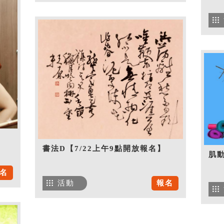
書法D【7/22上午9點開放報名】
肌
名
活動
報名