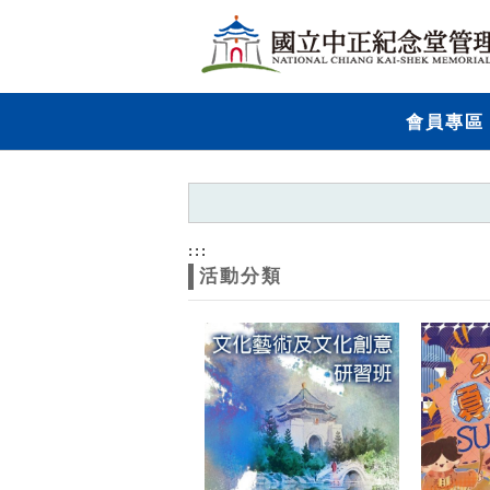
跳到主要內容
網站導覽
網
會員專區
站
主
題
:::
活動分類