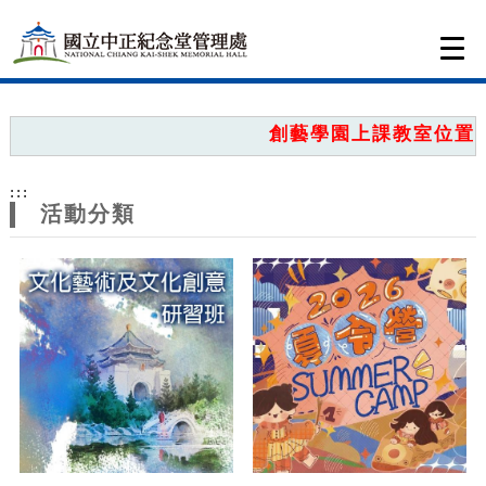
跳到主要內容
網站導覽
Togg
navi
網
站
創藝學園上課教室位置圖，
主
:::
題
活動分類