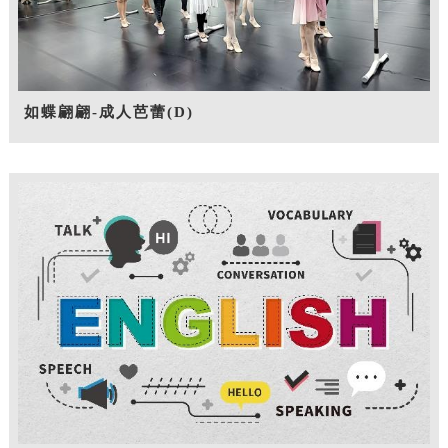
如蝶翩翩-成人芭蕾(D)