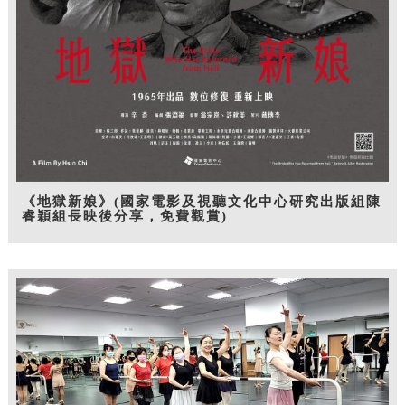
《地獄新娘》(國家電影及視聽文化中心研究出版組陳
睿穎組長映後分享，免費觀賞)