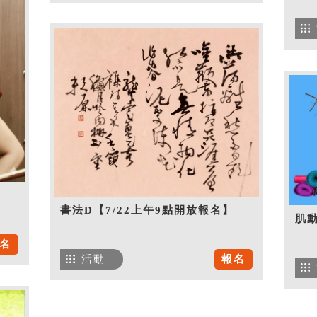
書法D【7/22上午9點開放報名】
肌
名
活動
報名