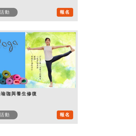
活動
報名
動瑜珈與養生修復
活動
報名