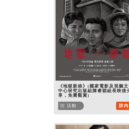
《地獄新娘》(國家電影及視聽文
中心研究出版組陳睿穎組長映後
享，免費觀賞)
活動
詳內