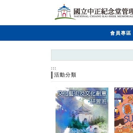
跳到主要內容
網站導覽
網
會員專區
站
主
題
:::
活動分類