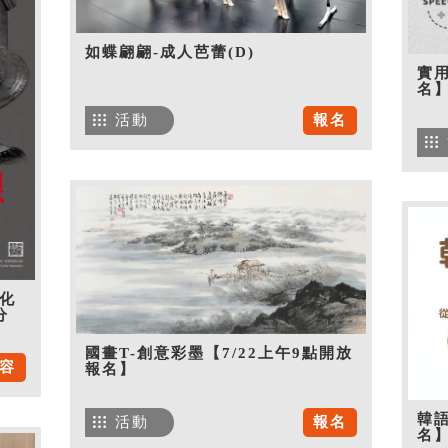
如蝶翩翩-成人芭蕾(D)
實用
名
活動
報名
化
分
國畫T-創意彩墨【7/22上午9點開放
容
報名】
韓語
活動
報名
名