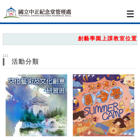
跳到主要內容
網站導覽
Togg
navi
網
站
創藝學園上課教室位置圖
主
:::
題
活動分類