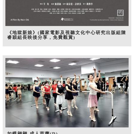
《地獄新娘》(國家電影及視聽文化中心研究出版組陳
睿穎組長映後分享，免費觀賞)
如蝶翩翩-成人芭蕾(D)