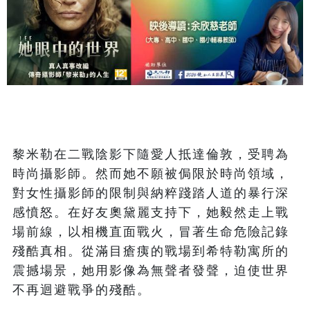
黎米勒在二戰陰影下隨愛人抵達倫敦，受聘為
時尚攝影師。然而她不願被侷限於時尚領域，
對女性攝影師的限制與納粹踐踏人道的暴行深
感憤怒。在好友奧黛麗支持下，她毅然走上戰
場前線，以相機直面戰火，冒著生命危險記錄
殘酷真相。從滿目瘡痍的戰場到希特勒寓所的
震撼場景，她用影像為無聲者發聲，迫使世界
不再迴避戰爭的殘酷。 