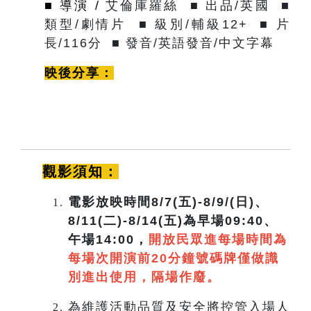
■ 導演 /
艾倫庫羅絲
■ 出品/英國
■
類型/劇情片 ■ 級別/輔級12+ ■ 片
長/116分 ■ 發音/
英語
發音/中文字幕
映後分享：
觀影須知：
電影放映時間8/7(五)-8/9/(日)、
8/11(二)-8/14(五)為早場09:40、
午場14:00，
開放民眾進每場時間為
每場次開演前20分鐘號碼牌僅做識
別進出使用，隔場作廢。
為維護活動品質及安全將控管入場人