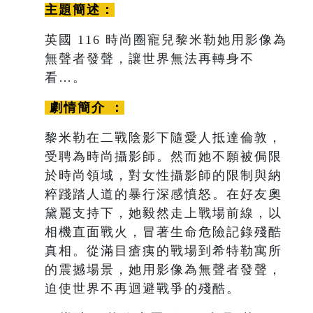
主題簡述：
英國 116 時尚圈寵兒黎米勒她用影像為
無聲者發聲，讓世界無法再轉身不
看…。
劇情簡介 ：
黎米勒在二戰陰影下隨愛人抵達倫敦，
受聘為時尚攝影師。然而她不願被侷限
於時尚領域，對女性攝影師的限制與納
粹踐踏人道的暴行深感憤怒。在好友奧
黛麗支持下，她毅然走上戰場前線，以
相機直面戰火，冒著生命危險記錄殘酷
真相。從滿目瘡痍的戰場到希特勒寓所
的震撼場景，她用影像為無聲者發聲，
迫使世界不再迴避戰爭的殘酷。