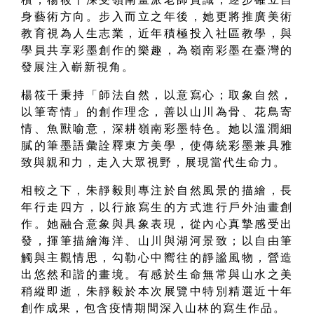
身藝術方向。步入而立之年後，她更將推廣美術
教育視為人生志業，近年積極投入社區教學，與
學員共享彩墨創作的樂趣，為嶺南彩墨在臺灣的
發展注入嶄新視角。
楊筱千秉持「師法自然，以意寫心；取象自然，
以筆寄情」的創作理念，善以山川為骨、花鳥寄
情、魚獸喻意，深耕嶺南彩墨特色。她以溫潤細
膩的筆墨語彙詮釋東方美學，使傳統彩墨兼具雅
致與親和力，走入大眾視野，展現當代生命力。
相較之下，朱靜毅則專注於自然風景的描繪，長
年行走四方，以行旅寫生的方式進行戶外油畫創
作。她融合意象與具象表現，從內心真摯感受出
發，揮筆描繪海洋、山川與湖河景致；以自由筆
觸與主觀情思，勾勒心中嚮往的靜謐風物，營造
出悠然和諧的畫境。有感於生命無常與山水之美
稍縱即逝，朱靜毅於本次展覽中特別精選近十年
創作成果，包含疫情期間深入山林的寫生作品。