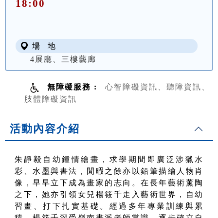
18:00
場 地
4展廳、三樓藝廊
無障礙服務 :
心智障礙資訊、聽障資訊、
肢體障礙資訊
活動內容介紹
朱靜毅自幼鍾情繪畫，求學期間即廣泛涉獵水
彩、水墨與書法，閒暇之餘亦以鉛筆描繪人物肖
像，早早立下成為畫家的志向。在長年藝術薰陶
之下，她亦引領女兒楊筱千走入藝術世界，自幼
習畫、打下扎實基礎。經過多年專業訓練與累
積，楊筱千深受嶺南畫派老師賞識，逐步確立自