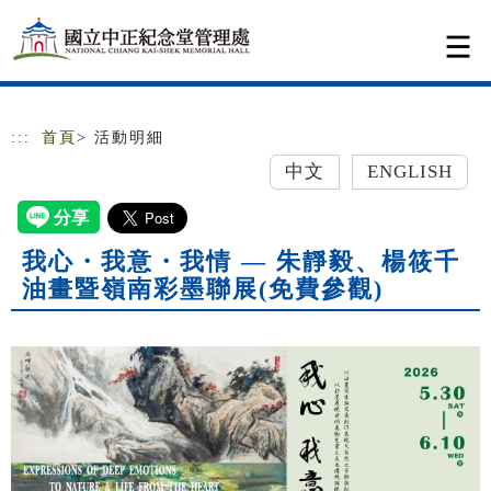
跳到主要內容
網站導覽
:::
首頁
> 活動明細
中文
ENGLISH
我心・我意・我情 — 朱靜毅、楊筱千
油畫暨嶺南彩墨聯展(免費參觀)