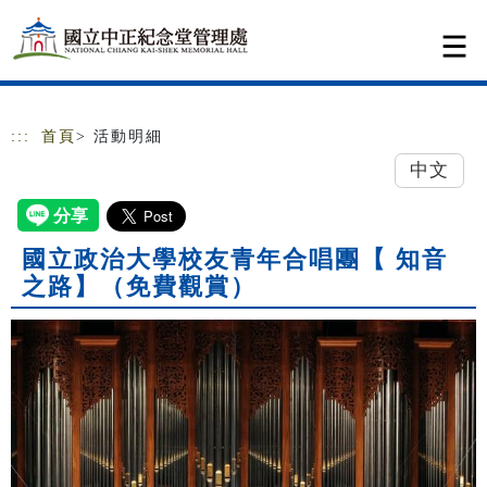
跳到主要內容
網站導覽
:::
首頁
> 活動明細
中文
國立政治大學校友青年合唱團【 知音
之路】（免費觀賞）