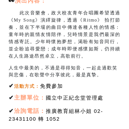
👀
演出
內容：
此次音樂會，政大校友青年合唱團希望透過
《My Song》演繹旋律，透過《Ritmo》 拍打節
奏，並在下半場的曲目中傳達各種人性的情感：
童年時的親情友情陪伴，兒時情景是我們最深的
情感寄託。少年時懷抱夢想，渴盼有知音同行，
並企盼追尋愛戀；成年時即便感懷如斯，仍持續
在人生路途昂然卓立，高歌前行。
人生中最美的，不過是尋得知音，一起走過歡笑
與悲傷，在歌聲中分享彼此，最是真摯。
✔
免費參加
活動方式
：
✔
主辦單位：
國立中正紀念堂管理處
✔
洽詢電話：
推廣教育組林小姐 02-
23431100 轉 1052