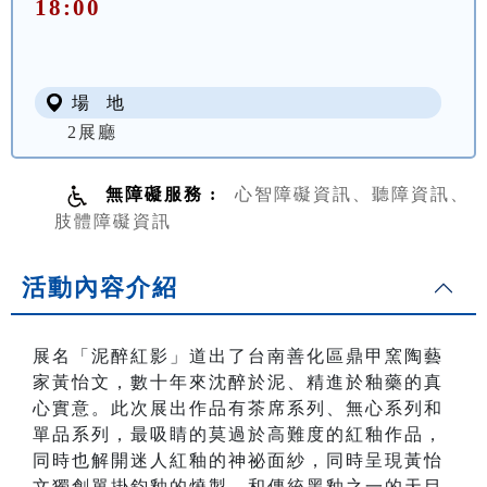
18:00
場 地
2展廳
無障礙服務 :
心智障礙資訊、聽障資訊、
肢體障礙資訊
活動內容介紹
展名「泥醉紅影」道出了台南善化區鼎甲窯陶藝
家黃怡文，數十年來沈醉於泥、精進於釉藥的真
心實意。此次展出作品有茶席系列、無心系列和
單品系列，最吸睛的莫過於高難度的紅釉作品，
同時也解開迷人紅釉的神祕面紗，同時呈現黃怡
文獨創單掛鈞釉的燒製，和傳統黑釉之一的天目