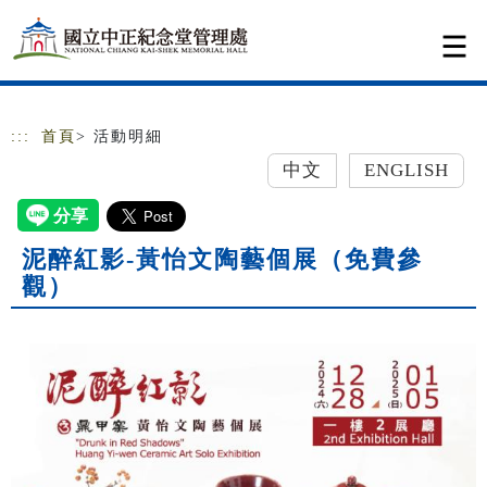
跳到主要內容
網站導覽
:::
首頁
> 活動明細
中文
ENGLISH
泥醉紅影-黃怡文陶藝個展（免費參
觀）