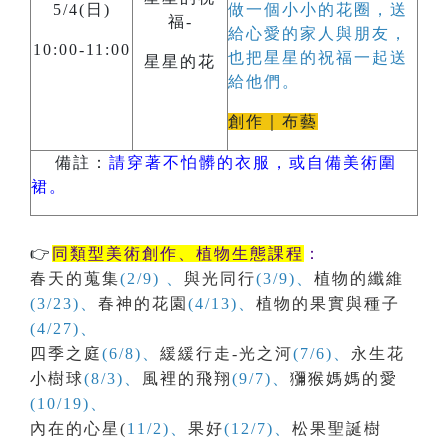
5/4(日)
做一個小小的花圈，送
福-
給心愛的家人與朋友，
10:00-11:00
也把星星的祝福一起送
星星的花
給他們。
創作｜布藝
備註：
請穿著不怕髒的衣服，或自備美術圍
裙。
👉
同類型美術創作、植物生態課程
：
春天的蒐集
(2/9) 、
與光同行
(3/9)、
植物的纖維
(3/23)、
春神的花園
(4/13)、
植物的果實與種子
(4/27)、
四季之庭
(6/8)、
緩緩行走-光之河
(7/6)、
永生花
小樹球
(8/3)、
風裡的飛翔
(9/7)、
獼猴媽媽的愛
(10/19)、
內在的心星(
11/2)、
果好
(12/7)、
松果聖誕樹