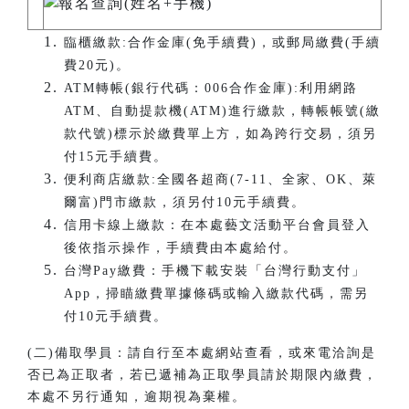
臨櫃繳款:合作金庫(免手續費)，或郵局繳費(手續
費20元)。
ATM轉帳(銀行代碼：006合作金庫):利用網路
ATM、自動提款機(ATM)進行繳款，轉帳帳號(繳
款代號)標示於繳費單上方，如為跨行交易，須另
付15元手續費。
便利商店繳款:全國各超商(7-11、全家、OK、萊
爾富)門市繳款，須另付10元手續費。
信用卡線上繳款：在本處藝文活動平台會員登入
後依指示操作，手續費由本處給付。
台灣Pay繳費：手機下載安裝「台灣行動支付」
App，掃瞄繳費單據條碼或輸入繳款代碼，需另
付10元手續費。
(二)備取學員：請自行至本處網站查看，或來電洽詢是
否已為正取者，若已遞補為正取學員請於期限內繳費，
本處不另行通知，逾期視為棄權。