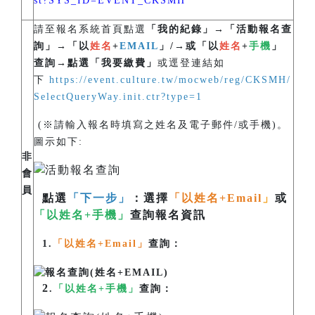
st?SYS_ID=EVENT_CKSMH
請至報名系統首頁點選
「我的紀錄」→「活動報名查
詢」→「以
姓名
+
EMAIL
」/→或「以
姓名
+
手機
」
查詢→點選「我要繳費」
或逕登連結如
下
https://event.culture.tw/mocweb/reg/CKSMH/
SelectQueryWay.init.ctr?type=1
(※請輸入報名時填寫之姓名及電子郵件/或手機)。
圖示如下:
非
會
員
點選
「下一步」
：選擇
「以姓名+Email
」
或
「以姓名+手機」
查詢報名資訊
1.
「以姓名+Email」
查詢：
2
.
「以姓名+手機」
查詢：