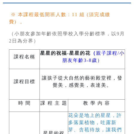
※ 本課程最低開班人數：11 組 (須完成繳
費) 。
（小朋友參加年齡依照學校入學分齡標準，以9月
2日為分界）
星星的祝福-星星的花​
（
親子課程/小
課程名稱
朋友年齡3-8歲）
讓孩子從大自然的藝術殿堂裡，發
課程目標
覺美，感覺美，表達美。
時 間
課 程 主 題
教 學 內 容
花朵是地上的星星，許
多落葉植物，吐露新
芽、含苞待放，讓我們
星星的祝