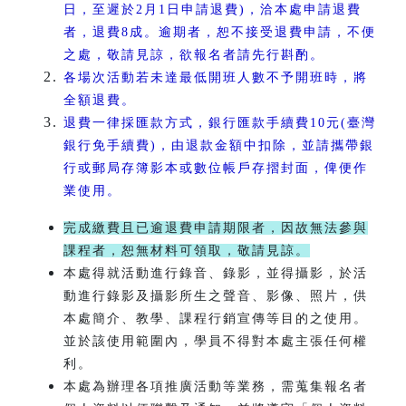
日，至遲於2月1日申請退費)，洽本處申請退費
者，退費8成。逾期者，恕不接受退費申請，不便
之處，敬請見諒，欲報名者請先行斟酌。
各場次活動若未達最低開班人數不予開班時，將
全額退費。
退費一律採匯款方式，銀行匯款手續費10元(臺灣
銀行免手續費)，由退款金額中扣除，並請攜帶銀
行或郵局存簿影本或數位帳戶存摺封面，俾便作
業使用。
完成繳費且已逾退費申請期限者，因故無法參與
課程者，恕無材料可領取，敬請見諒。
本處得就活動進行錄音、錄影，並得攝影，於活
動進行錄影及攝影所生之聲音、影像、照片，供
本處簡介、教學、課程行銷宣傳等目的之使用。
並於該使用範圍內，學員不得對本處主張任何權
利。
本處為辦理各項推廣活動等業務，需蒐集報名者