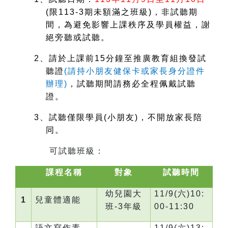
(
限113-3期未額滿之班級)，非試聽期
間，為避免影響上課秩序及學員權益，謝
絕旁聽或試聽。
2
、請於上課前15分鐘至推廣教育組換發試
聽證
(
請持小朋友健保卡或家長身分證件
辦理)
，試聽期間請務必全程佩戴試聽
證。
3
、試聽僅限學員(小朋友)，不開放家長陪
同。
可試聽班級：
課程名稱
對象
試聽時間
幼兒園大
11/9(
六)10:
1
兒童體適能
班-3年級
00-11:30
語文寫作素
11/9(
六)13: