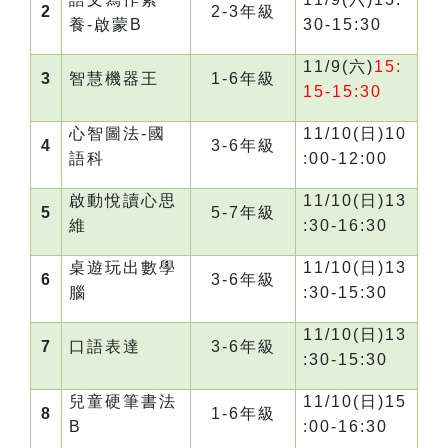
2
2-3
年級
養-啟蒙B
30-15:30
11/9(
六)
15:
3
智慧機器王
1-6
年級
15-15:30
心智圖法-國
11/10(
日)10
4
3-6
年級
語科
:00-12:00
啟動悅讀心思
11/10(
日)13
5
5-7
年級
維
:30-16:30
桌遊玩出數學
11/10(
日)13
6
3-6
年級
腦
:30-15:30
11/10(
日)13
7
口語表達
3-6
年級
:30-15:30
兒童硬筆書法
11/10(
日)15
8
1-6
年級
B
:00-16:30