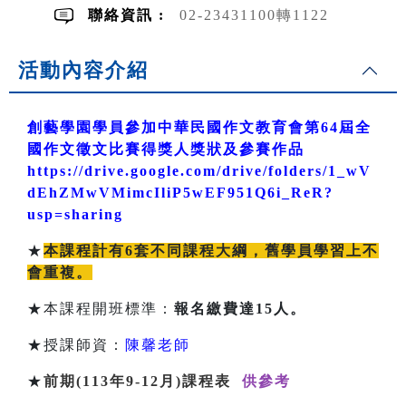
聯絡資訊 :
02-23431100轉1122
活動內容介紹
創藝學園學員參加中華民國作文教育會第64屆全
國作文徵文比賽得獎人獎狀及參賽作品
https://drive.google.com/drive/folders/1_wV
dEhZMwVMimcIliP5wEF951Q6i_ReR?
usp=sharing
★
本課程計有6套不同課程大綱，舊學員學習上不
會重複。
★本課程開班標準：
報名繳費達
15
人
。
★授課師資：
陳馨老師
★
前期(113年9-12月)課程表
供參考