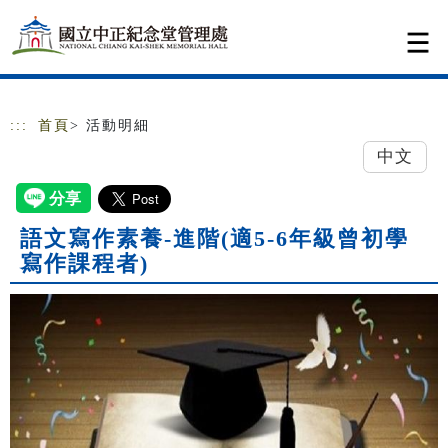
跳到主要內容
網站導覽
:::
首頁
> 活動明細
中文
語文寫作素養-進階(適5-6年級曾初學
寫作課程者)