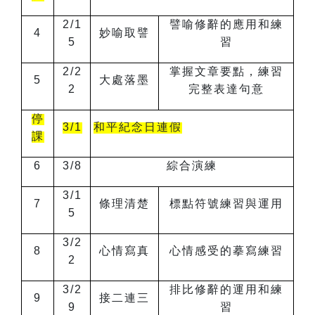
2/1
譬喻修辭的應用和練
4
妙喻取譬
5
習
2/2
掌握文章要點，練習
5
大處落墨
2
完整表達句意
停
3/1
和平紀念日連假
課
6
3/8
綜合演練
3/1
7
條理清楚
標點符號練習與運用
5
3/2
8
心情寫真
心情感受的摹寫練習
2
3/2
排比修辭的運用和練
9
接二連三
9
習