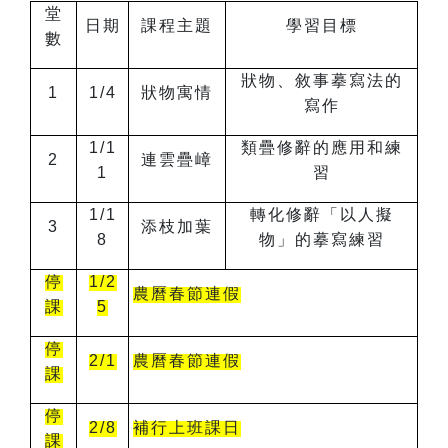
堂
日期
課程主題
學習目標
數
狀物、敘事摹寫法的
1
1/4
狀物寓情
寫作
1/1
類疊修辭的應用和練
2
連雲疊嶂
1
習
1/1
轉化修辭「以人擬
3
添枝加葉
8
物」的摹寫練習
停
1/2
農曆春節連假
課
5
停
2/1
農曆春節連假
課
停
2/8
補行上班課日
課