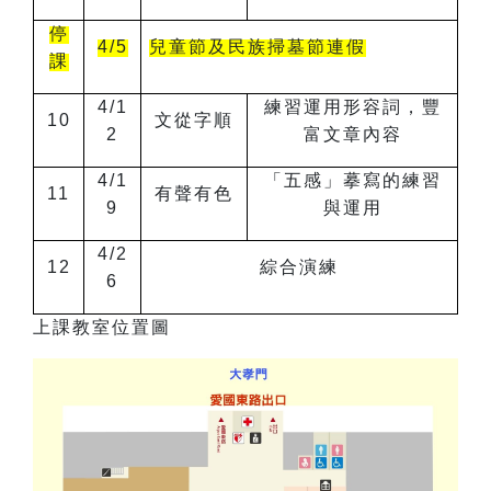
停
4/5
兒童節及民族掃墓節連假
課
4/1
練習運用形容詞，豐
10
文從字順
2
富文章內容
4/1
「五感」摹寫的練習
11
有聲有色
9
與運用
4/2
12
綜合演練
6
上課教室位置圖