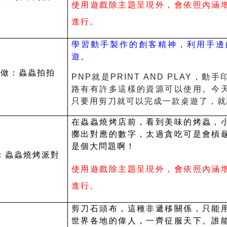
使用遊戲除主題呈現外，會依照內涵
進行。
學習動手製作的創客精神，利用手邊
遊。
手做：蟲蟲拍拍
PNP
就是PRINT AND PLAY，
路有有許多這樣的資源可以使用。今
只要用剪刀就可以完成一款桌遊了，就
在蟲蟲燒烤店前，看到美味的烤蟲，
擲出對應的數字，太過貪吃可是會槓
是個大問題啊！
：蟲蟲燒烤派對
使用遊戲除主題呈現外，會依照內涵
進行。
剪刀石頭布，這種非遞移關係，只能
世界各地的偉人，一齊征服天下。誰