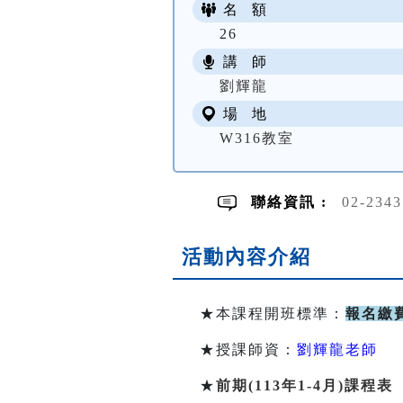
名 額
26
講 師
劉輝龍
場 地
W316教室
聯絡資訊 :
02-234
活動內容介紹
★本課程開班標準：
報名繳費
★授課師資：
劉輝龍老師
★
前期(113年1-4月)課程表