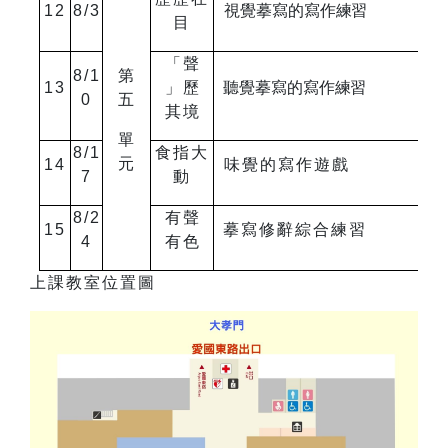
12
8/3
視覺摹寫的寫作練習
目
「聲
8/1
第
13
」歷
聽覺摹寫的寫作練習
0
五
其境
單
8/1
食指大
元
14
味覺的寫作遊戲
7
動
8/2
有聲
15
摹寫修辭綜合練習
4
有色
上課教室位置圖