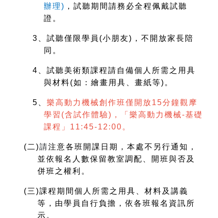
辦理)
，試聽期間請務必全程佩戴試聽
證。
3
、試聽僅限學員(小朋友)，不開放家長陪
同。
4
、試聽美術類課程請自備個人所需之用具
與材料(如：繪畫用具、畫紙等)。
5
、
樂高動力機械創作班僅開放15分鐘觀摩
學習(含試作體驗)，「樂高動力機械-基礎
課程」11:45-12:00。
(
二)
請
注意各班開課日期，本處不另行通知，
並依報名人數保留教室調配、開班與否及
併班之權利。
(
三)課程期間個人所需之用具、材料及講義
等，由學員自行負擔，依各班報名資訊所
示。