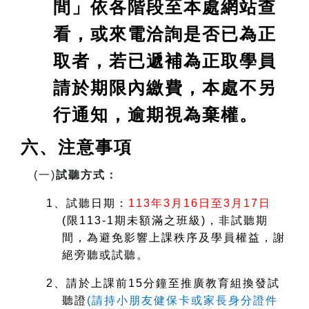
間」依各階段至本處網站查
看，或來電洽詢是否已為正
取者，若已遞補為正取學員
請於期限內繳費，本處不另
行通知，逾期視為棄權。
六、注意事項
(
一)
試聽方式：
1
、試聽日期：
113
年3月16日至3月17日
(
限113-1期未額滿之班級)，非試聽期
間，為避免影響上課秩序及學員權益，謝
絕旁聽或試聽。
2
、請於上課前15分鐘至推廣教育組換發試
聽證
(
請持小朋友健保卡或家長身分證件