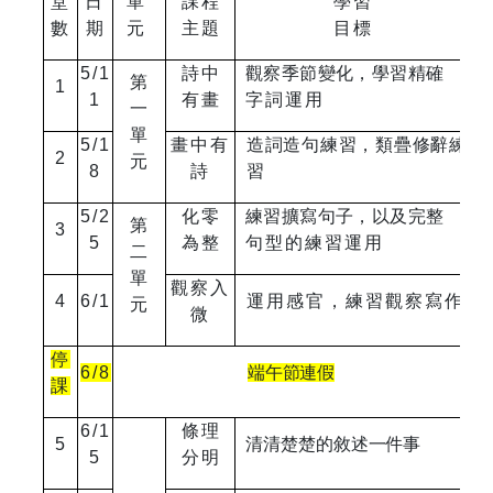
堂
日
單
課程
學習
數
期
元
主題
目標
5/1
詩中
觀察季節變化，學習精確
第
1
1
有畫
字詞運用
一
單
5/1
畫中有
造詞造句練習，類疊修辭
練
2
元
8
詩
習
5/2
化零
練習擴寫句子，以及完整
第
3
5
為整
句型的練習運用
二
單
觀察入
4
6/1
運用感官，練習觀察寫作
元
微
停
6/8
端午節連假
課
6/1
條理
5
清清楚楚的敘述一件事
5
分明