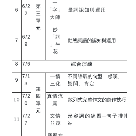
一
6/2
第
6
「字」
量詞認知與運用
2
三
大師
單
元
妙
6/2
「詞
7
動態詞語的認知與運用
9
」生
花
8
7/6
綜合演練
7/1
一情
不同語氣的句型：感嘆、
9
3
三化
疑問、肯定
第
7/2
四
真情流
10
散列式完整作文的寫作技
巧
0
單
露
元
7/2
文情
形容詞的練習─句子排排
11
7
並茂
站
歷歷在