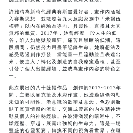
許雅晴為新時代經典賽斯書愛好者，畫作內涵融
入賽斯思想，並散發著九大意識家族中「米爾伍
梅特」以內在經驗為導向、具靈性、直接且天真
無邪的氣質。2017年，她曾經歷一段人生的低
谷，陷入如地獄般瘋狂、痛苦且黑暗的低潮。這
段期間，仍然努力用畫筆記錄生命。她將想法及
感受透過創作抒發，當能量一旦流動並且表達出
來，便進入了轉化及創造的自我療癒過程，甚至
引發了個人出體經驗，並成為畫作內容的特色之
一。
此次展出的八十餘幅作品，創作於2017~2023年
間，主要以麥克筆及水彩作畫，她透過線條勾勒
未知的可能性、潛意識的欲望及意念，色彩則妝
點了真實情感的流動，交織成豐富的內在精神活
動及個人的神秘經驗。在波濤洶湧的暗潮中，不
斷經歷、穿越，展露出強韌的生命力。這是一場
豐盛的心靈饗宴，轉換不同的視角看世界，在斑