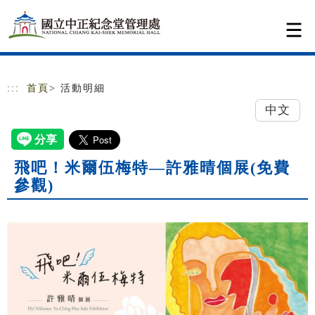
跳到主要內容
網站導覽
:::
首頁
> 活動明細
中文
飛吧！米爾伍梅特—許雅晴個展(免費
參觀)