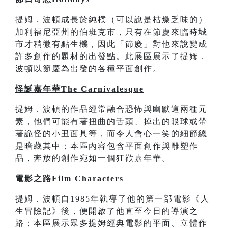
提姆．波頓成長於純樸（可以說是枯燥乏味的）
加利福尼亞州的伯班克市，只有在節慶來臨時城
市才稍微有點生機，因此「節慶」對他來說變成
許多創作的題材的出發點。此展區展示了提姆．
波頓以節慶為出發的各種平面創作。
怪誕嘉年華The Carnivalesque
提姆．波頓的作品經常融合恐怖與幽默這兩種元
素，他們可能有著扭曲的舌頭、掉出的眼球或帶
著詭怪的小丑面具等，而令人會心一笑的細節總
是暗藏其中；本區內容包含平面創作與雕塑作
品，奔放的創作宛如一個狂歡嘉年華。
電影之路Film Characters
提姆．波頓自1985年執導了他的第一部電影《人
生冒險記》後，便開啟了他直至今日的導演之
路；本區展示眾多提姆經典電影的平面、立體作