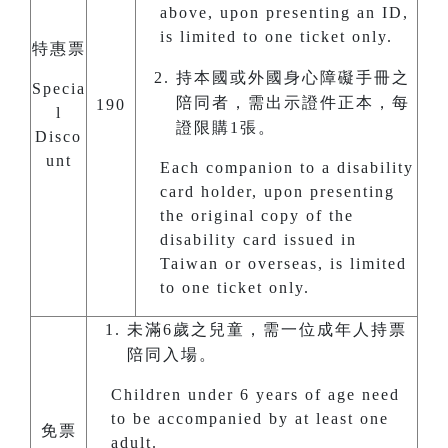
above, upon presenting an ID,
is limited to one ticket only.
特惠票
持本國或外國身心障礙手冊之
Specia
陪同者，需出示證件正本，每
190
l
證限購1張。
Disco
unt
Each companion to a disability
card holder, upon presenting
the original copy of the
disability card issued in
Taiwan or overseas, is limited
to one ticket only.
未滿6歲之兒童，需一位成年人持票
陪同入場。
Children under 6 years of age need
to be accompanied by at least one
免票
adult.