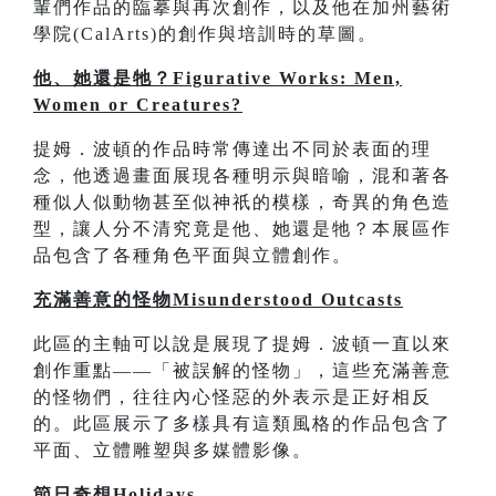
輩們作品的臨摹與再次創作，以及他在加州藝術
學院(CalArts)的創作與培訓時的草圖。
他、她還是牠？Figurative Works: Men,
Women or Creatures?
提姆．波頓的作品時常傳達出不同於表面的理
念，他透過畫面展現各種明示與暗喻，混和著各
種似人似動物甚至似神祇的模樣，奇異的角色造
型，讓人分不清究竟是他、她還是牠？本展區作
品包含了各種角色平面與立體創作。
充滿善意的怪物Misunderstood Outcasts
此區的主軸可以說是展現了提姆．波頓一直以來
創作重點——「被誤解的怪物」，這些充滿善意
的怪物們，往往內心怪惡的外表示是正好相反
的。此區展示了多樣具有這類風格的作品包含了
平面、立體雕塑與多媒體影像。
節日奇想Holidays