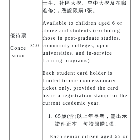
士生、社區大學、空中大學及在職
進修)，憑證限購1張。
Available to children aged 6 or
above and students (excluding
優待票
those in post-graduate studies,
350
community colleges, open
Conce
universities, and in-service
ssion
training programs)
Each student card holder is
limited to one concessionary
ticket only, provided the card
bears a registration stamp for the
current academic year.
65歲(含)以上年長者，需出示
證件正本，每證限購1張。
Each senior citizen aged 65 or