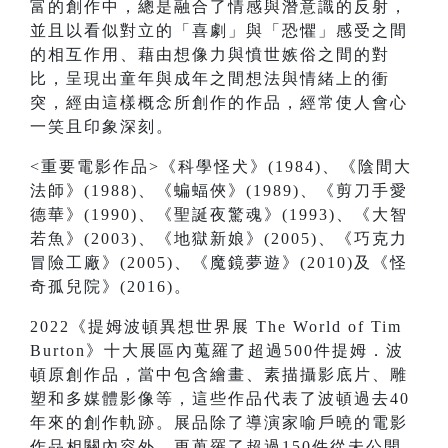
富的創作中，總是融合了情感與潛意識的反射，
並且以看似對立的「喜劇」與「恐懼」感受之間
的相互作用、藉由想像力與憤世嫉俗之間的對
比，呈現出童年與成年之間想法與情緒上的衝
突，經由這樣概念所創作的作品，經常使人會心
一笑且印象深刻。
<重要電影作品>《科學怪犬》(1984)、《陰間大
法師》(1988)、《蝙蝠俠》(1989)、《剪刀手愛
德華》(1990)、《聖誕夜驚魂》(1993)、《大智
若魚》(2003)、《地獄新娘》(2005)、《巧克力
冒險工廠》(2005)、《魔鏡夢遊》(2010)及《怪
奇孤兒院》(2016)。
2022《提姆波頓異想世界展 The World of Tim
Burton》十大展區內蒐羅了超過500件提姆．波
頓原創作品，當中包含繪畫、素描攝影底片、雕
塑和多媒體影像等，這些作品代表了波頓過去40
年來的創作軌跡。展品除了導演家喻戶曉的電影
作品相關內容外，更蒐羅了超過150件從未公開