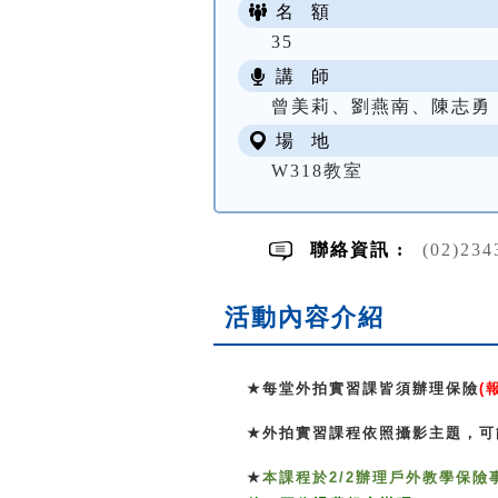
名 額
35
講 師
曾美莉、劉燕南、陳志勇
場 地
W318教室
聯絡資訊 :
(02)234
活動內容介紹
★
每堂外拍實習課皆須辦理保險
(
★
外拍實習課程依照攝影主題，可
★
本課程
於
2/2
辦理戶外教學保險