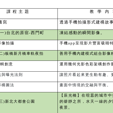
課 程 主 題
教 學 內
書寫
透過手機拍攝形式建構故
(一)台北的原宿-西門町
凍結感動的瞬間影像。
影像拍攝
手機app呈現影片豐富吸睛
二)板橋新月橋車軌夜拍
善用手機內建模式組合影像
編輯創意
運用幾何光影色彩架構創作
焦與曝光法則
讓照片看起來更生動有趣、
影構圖法
畫面中情境的交融與平衡。
【辰光橋】在喧囂的城市中
三)新北大都會公園
的僻靜之所，水天一線的夕
夜景。