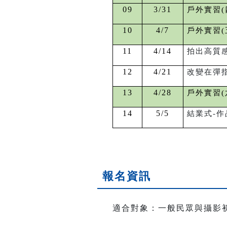
09
3/31
戶外實習(
10
4/7
戶外實習(
11
4/14
拍出高質
12
4/21
改變在彈
13
4/28
戶外實習(
14
5/5
結業式-作
報名資訊
適合對象：一般民眾與攝影