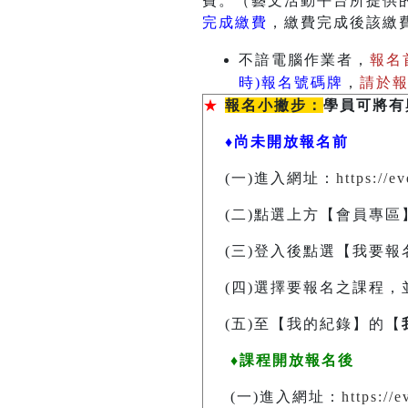
費。（藝文活動平台所提供
完成繳費
，繳費完成後該繳
不諳電腦作業者，
報名
時)報名號碼牌
，
請於
★
報名小撇步：
學員可將有
♦尚未開放報名前
(一)進入網址：
https://
(二)點選上方【會員專區
(三)登入後點選【我要報
(四)選擇要報名之課程，
(五)至【我的紀錄】的【
♦課程開放報名後
(一)進入網址：
https://