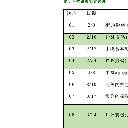
後，再依退費規定辦理。
次序
日期
01
2/3
街頭影像
02
2/10
戶外實習
03
2/17
手機基本
04
2/24
戶外實習(
05
3/3
手機app
06
3/10
完美的對
07
3/17
常見的攝
08
3/24
戶外實習(