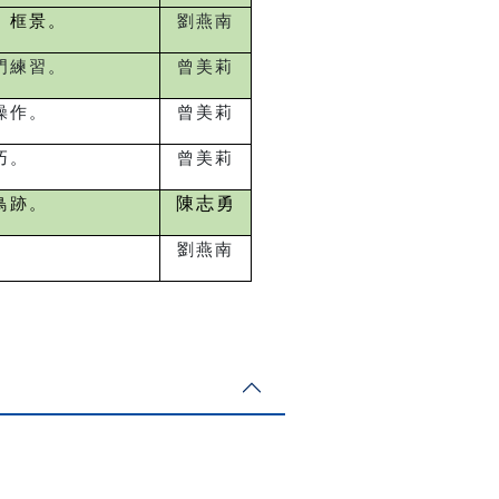
】框景。
劉燕南
門練習。
曾美莉
操作。
曾美莉
巧。
曾美莉
陳志勇
鳥跡。
。
劉燕南