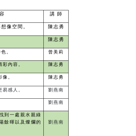
 容
講 師
事想像空間。
陳志勇
陳志勇
特色。
曾美莉
精彩內容。
陳志勇
影像。
陳志勇
更易感人。
劉燕南
劉燕南
找到一處親水親綠
陽餘暉以及燦爛的
劉燕南