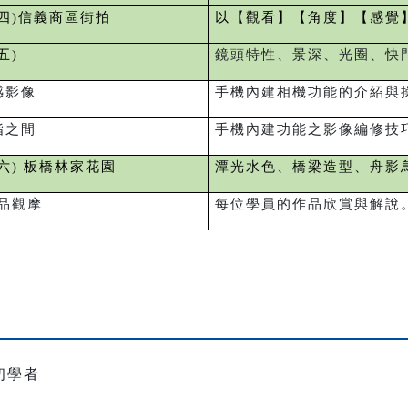
四)信義商區街拍
以【觀看】【角度】【感覺
五)
鏡頭特性、景深、光圈、快
感影像
手機內建相機功能的介紹與
指之間
手機內建功能之影像編修技
六)
板橋林家花園
潭光水色、橋梁造型、舟影
品觀摩
每位學員的作品欣賞與解說
初學者