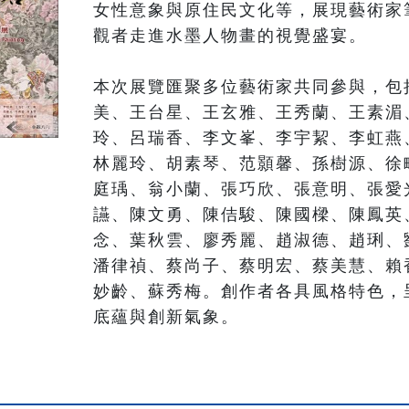
女性意象與原住民文化等，展現藝術家
觀者走進水墨人物畫的視覺盛宴。

本次展覽匯聚多位藝術家共同參與，包
美、王台星、王玄雅、王秀蘭、王素湄
玲、呂瑞香、李文峯、李宇絜、李虹燕
林麗玲、胡素琴、范顥馨、孫樹源、徐
庭瑀、翁小蘭、張巧欣、張意明、張愛
讌、陳文勇、陳佶駿、陳國樑、陳鳳英
念、葉秋雲、廖秀麗、趙淑德、趙琍、
潘律禎、蔡尚子、蔡明宏、蔡美慧、賴
妙齡、蘇秀梅。創作者各具風格特色，
底蘊與創新氣象。