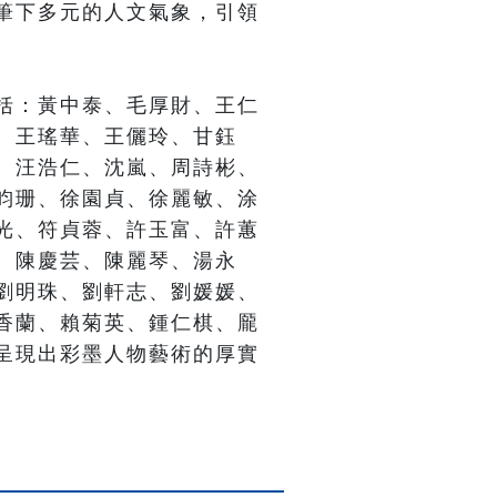
筆下多元的人文氣象，引領
括：黃中泰、毛厚財、王仁
、王瑤華、王儷玲、甘鈺
、汪浩仁、沈嵐、周詩彬、
畇珊、徐園貞、徐麗敏、涂
光、符貞蓉、許玉富、許蕙
、陳慶芸、陳麗琴、湯永
劉明珠、劉軒志、劉媛媛、
香蘭、賴菊英、鍾仁棋、龎
呈現出彩墨人物藝術的厚實