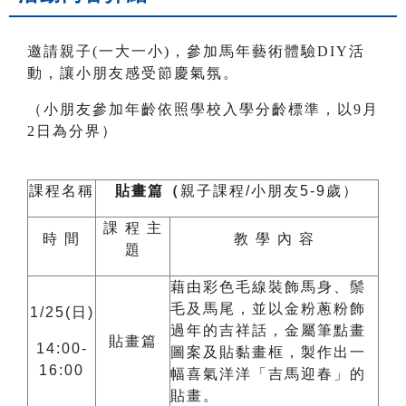
邀請親子(一大一小)，參加馬年藝術體驗DIY活
動，讓小朋友感受節慶氣氛。
（小朋友參加年齡依照學校入學分齡標準，以9月
2日為分界）
課程名稱
貼畫篇（
親子課程/小朋友5-9歲）
課 程 主
時 間
教 學 內 容
題
藉由彩色毛線裝飾馬身、鬃
毛及馬尾，並以金粉蔥粉飾
1/25(日)
過年的吉祥話，金屬筆點畫
貼畫篇
14:00-
圖案及貼黏畫框，製作出一
16:00
幅喜氣洋洋「吉馬迎春」的
貼畫。