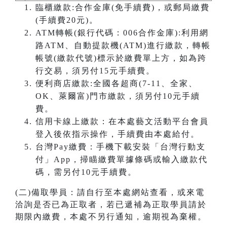
臨櫃繳款:合作金庫(免手續費)，或郵局繳費
(手續費20元)。
ATM轉帳(銀行代碼：006合作金庫):利用網
路ATM、自動提款機(ATM)進行繳款，轉帳
帳號(繳款代號)標示於繳費單上方，如為跨
行交易，須另付15元手續費。
便利商店繳款:全國各超商(7-11、全家、
OK、萊爾富)門市繳款，須另付10元手續
費。
信用卡線上繳款：在本處藝文活動平台會員
登入後依指示操作，手續費由本處給付。
台灣Pay繳費：手機下載安裝「台灣行動支
付」App，掃瞄繳費單據條碼或輸入繳款代
碼，需另付10元手續費。
(二)備取學員：請自行至本處網站查看，或來電
洽詢是否已為正取者，若已遞補為正取學員請於
期限內繳費，本處不另行通知，逾期視為棄權。