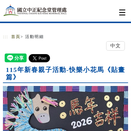
跳到主要內容
網站導覽
:::
首頁
> 活動明細
中文
115年新春親子活動-快樂小花馬《貼畫
篇》