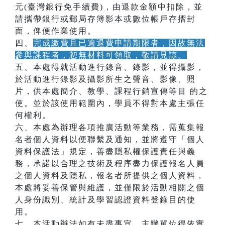
元(臺灣銀行免手續費)，由退款金額中扣除，並
請攜帶銀行或郵局存簿影本或數位帳戶存摺封
面，俾便作業使用。
四、
完成繳費且已逾退費申請期限者，因故無法
參與課程者，恕無材料可領取，敬請見諒。
五、本處得就活動進行錄音、錄影，並得攝影，
於活動進行錄影及攝影所生之聲音、影像、照
片，供本處簡介、教學、課程行銷宣傳等目 的之
使。並於該使用範圍內，學員不得對本處主張任
何權利。
六、本處為辦理各項推廣活動等業務，需蒐集報
名者個人資料以便聯繫及通知，並將遵守「個人
資料保護法」規定，善盡隱私權保護責任與義
務，承諾以合理之技術及程序盡力保護報名人員
之個人資料及隱私，報名者所提供之個人資料，
本處將妥善保管與維護，並僅限於活動相關之個
人身份識別、統計及學習認證資料登錄目的使
用。
七、本活動辦法如有未盡事宜，主辦單位得依實