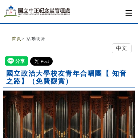
跳到主要內容
網站導覽
:::
首頁
> 活動明細
中文
國立政治大學校友青年合唱團【 知音
之路】（免費觀賞）