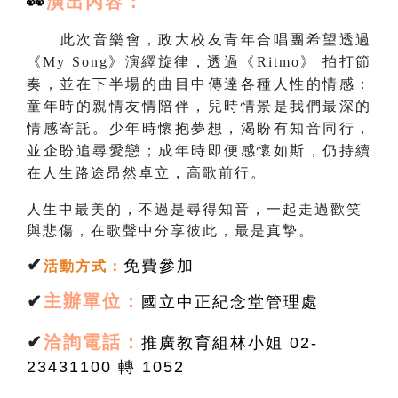
👀
演出
內容：
此次音樂會，政大校友青年合唱團希望透過
《My Song》演繹旋律，透過《Ritmo》 拍打節
奏，並在下半場的曲目中傳達各種人性的情感：
童年時的親情友情陪伴，兒時情景是我們最深的
情感寄託。少年時懷抱夢想，渴盼有知音同行，
並企盼追尋愛戀；成年時即便感懷如斯，仍持續
在人生路途昂然卓立，高歌前行。
人生中最美的，不過是尋得知音，一起走過歡笑
與悲傷，在歌聲中分享彼此，最是真摯。
✔
免費參加
活動方式
：
✔
主辦單位：
國立中正紀念堂管理處
✔
洽詢電話：
推廣教育組林小姐 02-
23431100 轉 1052