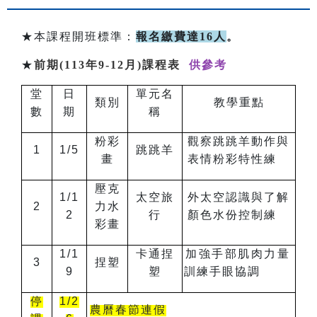
★本課程開班標準：
報名繳費達16人
。
★
前期(113年9-12月)課程表
供參考
堂
日
單元名
類別
教學重點
數
期
稱
粉彩
觀察跳跳羊動作與
1
1/5
跳跳羊
畫
表情粉彩特性練
壓克
1/1
太空旅
外太空認識與了解
2
力水
2
行
顏色水份控制練
彩畫
1/1
卡通捏
加強手部肌肉力量
3
捏塑
9
塑
訓練手眼協調
停
1/2
農曆春節連假