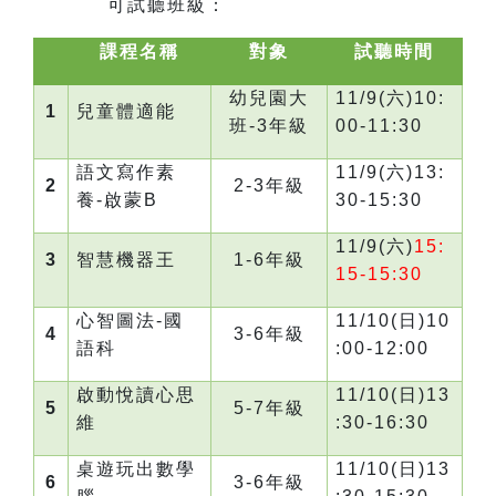
可試聽班級：
課程名稱
對象
試聽時間
幼兒園大
11/9(
六)10:
1
兒童體適能
班-3年級
00-11:30
語文寫作素
11/9(
六)13:
2
2-3
年級
養-啟蒙B
30-15:30
11/9(
六)
15:
3
智慧機器王
1-6
年級
15-15:30
心智圖法-國
11/10(
日)10
4
3-6
年級
語科
:00-12:00
啟動悅讀心思
11/10(
日)13
5
5-7
年級
維
:30-16:30
桌遊玩出數學
11/10(
日)13
6
3-6
年級