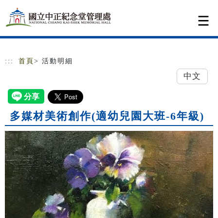
跳到主要內容
網站導覽
:::
首頁
> 活動明細
中文
多媒材美術創作(適幼兒園大班-6年級)