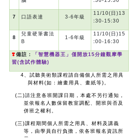
腦
:30-15:30
11/10(
日)13
7
口語表達
3-6
年級
:30-15:30
兒童硬筆書法
11/10(
日)15
8
1-6
年級
B
:00-16:30
❣
️
備註：
「智慧機器王」僅開放15分鐘觀摩學
習(含試作體驗)
4
、試聽美術類課程請自備個人所需之用具
與材料(如：繪畫用具、畫紙等)。
(
二)
請
注意各班開課日期，本處不另行通知，
並依報名人數保留教室調配、開班與否及
併班之權利。
(
三)課程期間個人所需之用具、材料及講義
等，由學員自行負擔，依各班報名資訊所