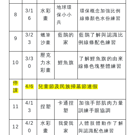
地球環
3/1
水彩
環保概念加強比例
8
保小小
6
畫
線條顏色水份練習
兵
3/2
藍鵲的
藍鵲了解與認識比
蠟筆
9
3
家
例線條配色練習
沙
畫
壓克
3/3
了解鯉魚旗的由來
10
力水
鯉魚旗
0
線條色塊整體練習
彩畫
停
4/6
兒童節及民族掃墓節連假
課
4/1
卡通捏
加強手部肌肉力量
11
捏塑
3
塑
訓練手眼協調
4/2
水彩
我愛我
人體肢體動作了解
12
0
畫
家
與認識配色練習