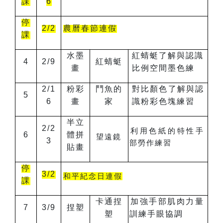
課
6
停
2/2
農曆春節連假
課
水墨
紅蜻蜓了解與認識
4
2/9
紅蜻蜓
畫
比例空間墨色練
2/1
粉彩
鬥魚的
對比顏色了解與認
5
6
畫
家
識粉彩色塊練習
半立
2/2
利用色紙的特性手
6
體拼
望遠鏡
3
部勞作練習
貼畫
停
3/2
和平紀念日連假
課
卡通捏
加強手部肌肉力量
7
3/9
捏塑
塑
訓練手眼協調