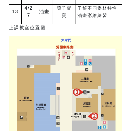
4/2
鴉子寶
了解不同媒材特性
13
油畫
7
寶
油畫彩繪練習
上課教室位置圖