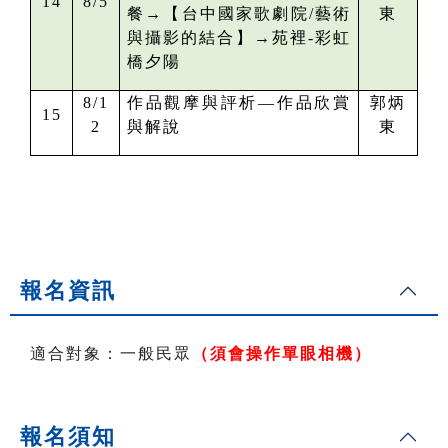
14
8/5
餐→
【
台中國家歌劇院/
藝術
東
與攝影的結合
】→苑裡-彩虹
橋夕陽
8/1
作品觀摩與評析—作品欣賞
郭炳
15
2
與解說
東
報名資訊
適合對象：一般民眾
（須會操作單眼相機）
報名須知