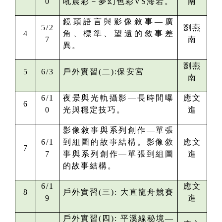
0
吼晨彩－夢幻色彩VS海岩。
南
鏡頭語言與影像敘事—廣
5/2
劉燕
4
角、標準、望遠的敘事差
7
南
異。
劉燕
5
6/3
戶外實習(二):
保安宮
南
6/1
夜景與光軌攝影—長時間曝
應文
6
0
光與穩定技巧。
進
影像敘事與系列創作—單張
6/1
到組圖的故事結構。影像敘
應文
7
7
事與系列創作—單張到組圖
進
的故事結構。
6/1
應文
8
戶外實習(三):
大直龍舟競賽
9
進
戶外實習(四):
平溪線秘境—