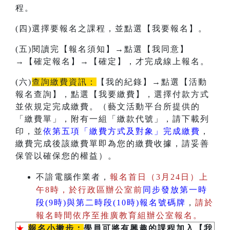
程。
(四)選擇要報名之課程，並點選【我要報名】。
(五)閱讀完【報名須知】→點選【我同意】
→【確定報名】→【確定】，才完成線上報名。
(六)
查詢繳費資訊：
【我的紀錄】→點選【活動
報名查詢】，點選【我要繳費】，選擇付款方式
並依規定完成繳費。（藝文活動平台所提供的
「繳費單」，附有一組「繳款代號」，請下載列
印，並
依第五項「繳費方式及對象」完成繳費
，
繳費完成後該繳費單即為您的繳費收據，請妥善
保管以確保您的權益）。
不諳電腦作業者，
報名首日（3月24日）上
午8時，於行政區辦公室前
同步發放第一時
段(9時)與第二時段(10時)報名號碼牌
，
請於
報名時間依序至推廣教育組辦公室報名。
★
報名小撇步：
學員可將有興趣的課程加入【我