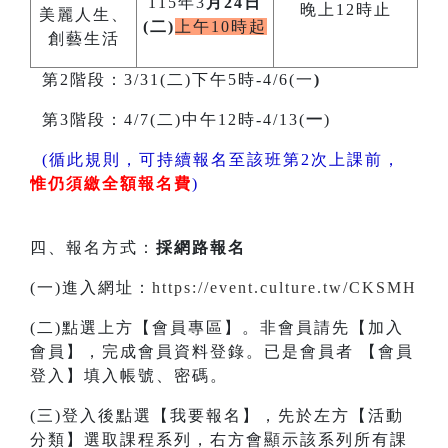
115年3
月24日
晚上12時止
美麗人生、
(二)
上午10時起
創藝生活
第2階段：3/31(二)下午5時-4/6(一
)
第3階段：4/7(二)中午12時-4/13(
一
)
(循此規則，可持續報名至該班第2次上課前，
惟仍須繳全額報名費
)
四、報名方式：
採網路報名
(一)進入網址：
https://event.culture.tw/CKSMH
(二)點選上方【會員專區】。非會員請先【加入
會員】，完成會員資料登錄。已是會員者 【會員
登入】填入帳號、密碼。
(三)登入後點選【我要報名】，先於左方【活動
分類】選取課程系列，右方會顯示該系列所有課