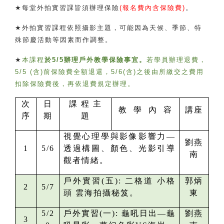
★
每堂外拍實習課皆須辦理保險
(
報名費內含保險費
)
。
★
外拍實習課程依照攝影主題，可能因為天候、季節、特
殊節慶活動等因素而作調整。
★
本課程
於
5/5
辦理戶外教學保險事宜。
若學員辦理退費，
5/5 (
含
)
前保險費全額退還，
5/6(
含
)
之後由所繳交之費用
扣除保險費後，再依退費規定辦理。
次
日
課 程 主
教 學 內 容
講座
序
期
題
視覺心理學與影像影響力—
劉燕
1
5/6
透過構圖、顏色、光影引導
南
觀者情緒。
戶外實習(五):
二格道 小格
郭炳
2
5/7
頭 雲海拍攝秘笈。
東
5/2
戶外實習(一):
龜吼日出—龜
劉燕
3