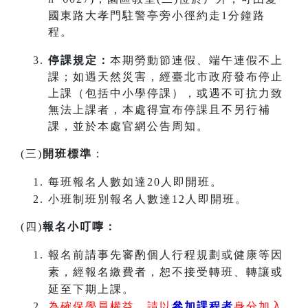
國東路大孝門駐警亭旁小徑約走1分鐘路
程。
停課規定：
本期勞動節連假、端午連假不上
課；如遇天然災害，經臺北市政府發布停止
上課（包括中小學停課），或遇不可抗力致
無法上課者，本處得宣布停課且不另行補
課，並於本處官網公告周知。
(三)
開班標準
：
每班報名人數如達20人即開班。
小班制班別報名人數達12人即開班。
(四)
報名小叮嚀：
報名前請事先審酌個人行程規劃或健康等因
素，經報名繳費者，恕不接受轉班、轉讓或
延至下期上課。
為確保學員權益，請以
參加課程者
身分加入