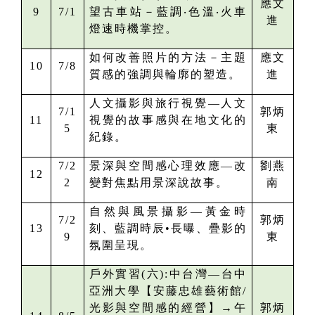
應文
9
7/1
望古車站－藍調‧色溫‧火車
進
燈速時機掌控。
如何改善照片的方法－主題
應文
10
7/8
質感的強調與輪廓的塑造。
進
人文攝影與旅行視覺—人文
7/1
郭炳
11
視覺的故事感與在地文化的
5
東
紀錄。
7/2
景深與空間感心理效應—
改
劉燕
12
2
變對焦點用景深說故事。
南
自然與風景攝影—黃金時
7/2
郭炳
13
刻、藍調時辰•長曝、疊影的
9
東
氛圍呈現。
戶外實習(六):中台灣—
台中
亞洲大學【安藤忠雄藝術館/
光影與空間感的經營】
→午
郭炳