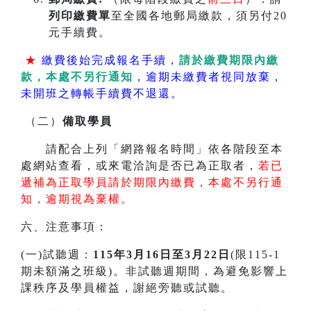
列印繳費單
至全國各地郵局繳款，須另付20
元手續費。
★
繳費後始完成報名手續，
請於繳費期限內繳
款，本處不另行通知
，逾期未繳費者視同放棄，
未開班之轉帳手續費不退還。
（二）
備取學員
請配合上列「網路報名時間」依各階段至本
處網站查看，或來電洽詢是否已為正取者，
若已
遞補為正取學員請於期限內繳費，本處不另行通
知，逾期視為棄權。
六、注意事項：
(一)試聽週：
115年3月16日至3月22日
(限115-1
期未額滿之班級)。非試聽週期間，為避免影響上
課秩序及學員權益，謝絕旁聽或試聽。