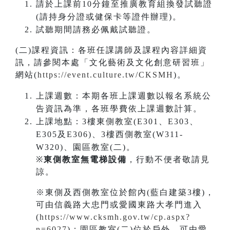
請於上課前10分鐘至推廣教育組換發試聽證
(請持身分證或健保卡等證件辦理)。
試聽期間請務必佩戴試聽證。
(二)課程資訊：各班任課講師及課程內容詳細資
訊，請參閱本處「文化藝術及文化創意研習班」
網站(
https://event.culture.tw/CKSMH
)。
上課週數：本期各班上課週數以報名系統公
告資訊為準，各班學費依上課週數計算。
上課地點：3樓東側教室(E301、E303、
E305及E306)、3樓西側教室(W311-
W320)、園區教室(二)。
※
東側教室無電梯設備
，行動不便者敬請見
諒。
※東側及西側教室位於館內(藍白建築3樓)，
可由信義路大忠門或愛國東路大孝門進入
(
https://www.cksmh.gov.tw/cp.aspx?
n=6027
)；園區教室(二)位於戶外，可由愛