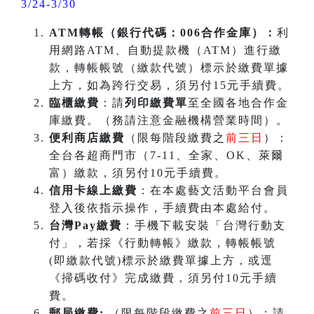
3/24-3/30
ATM
轉帳（銀行代碼：006合作金庫）：
利
用網路ATM、自動提款機（ATM）進行繳
款，轉帳帳號（繳款代號）標示於繳費單據
上方，如為跨行交易，須另付15元手續費。
臨櫃繳費
：請
列印繳費單
至全國各地合作金
庫繳費。（務請注意金融機構營業時間）。
便利商店繳費
（限每階段繳費之
前三日
）：
全台各超商門市（7-11、全家、OK、萊爾
富）繳款，須另付10元手續費。
信用卡線上繳費
：在本處藝文活動平台會員
登入後依指示操作，手續費由本處給付。
台灣Pay繳費
：手機下載安裝「台灣行動支
付」，若採《行動轉帳》繳款，轉帳帳號
(即繳款代號)標示於繳費單據上方，或逕
《掃碼收付》完成繳費，須另付10元手續
費。
郵局繳費:
（限每階段繳費之
前三日
）：請