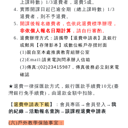
上課時數）1/3退費者，退費5成。
實際開課日起已逾全期（總上課時數）1/3
退費者，則不予退費。
開課後報名繳費者，也依此退費標準辦理，
非依個人報名日期計算
，請自行審酌。
退費辦理方式：
請攜帶【退費申請表】及銀行
或郵局【存簿影本】或數位帳戶存摺封面
(1)
親自至本處推廣教育組辦公室
(2)Email
:
請來電詢問承辦人信箱
(3)
傳真:(02)23415987，傳真後務必立刻來電
確認
★退費一律採匯款方式，銀行匯款手續費10元(臺
灣銀行免手續費)，由退款金額中扣除。
【
退費申請表下載
】
：會員專區
→
會員登入
→我
的紀錄→活動報名查詢→該課程退費申請表
(六)戶外教學保險事宜：