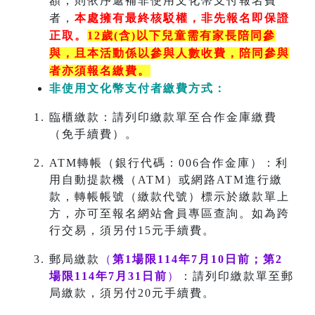
額，則依序遞補非使用文化幣支付報名費
者，
本處擁有最終核駁權，非先報名即保證
正取。
12歲(含)以下兒童需有家長陪同參
與，且本活動係以參與人數收費，陪同參與
者亦須報名繳費。
非使用文化幣支付者繳費方式：
臨櫃繳款：請列印繳款單至合作金庫繳費
（免手續費）。
ATM轉帳（銀行代碼：006合作金庫）：利
用自動提款機（ATM）或網路ATM進行繳
款，轉帳帳號（繳款代號）標示於繳款單上
方，亦可至報名網站會員專區查詢。如為跨
行交易，須另付15元手續費。
郵局繳款
（
第1場限114年7月10日前；第2
場
限114年7月31日前
）
：請列印繳款單至郵
局繳款，須另付20元手續費。