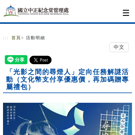
跳到主要內容
網站導覽
:::
首頁
> 活動明細
中文
「光影之間的尋燈人」定向任務解謎活
動（文化幣支付享優惠價，再加碼贈專
屬禮包）