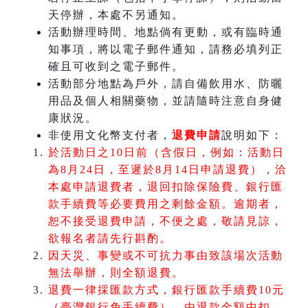
天停辦，本處不另通知。
活動辦理時間、地點倘有更動，或有臨時通
知事項，將以電子郵件通知，請務必填列正
確且可收到之電子郵件。
活動部分地點為戶外，請自備飲用水、防曬
用品及個人相關藥物，並請隨時注意自身健
康狀況。
非使用文化幣支付者，
退費申請
說明如下：
於活動日之10日前（含假日，例如：活動日
為8月24日，至遲於8月14日申請退費），洽
本處申請退費者，退回扣除保險費、銀行匯
款手續費等必要費用之剩餘金額。逾期者，
恕不接受退費申請，不便之處，敬請見諒，
欲報名者請先行斟酌。
因天災、事變或不可抗力事由致該場次活動
無法舉辦，則全額退費。
退費一律採匯款方式，銀行匯款手續費10元
（臺灣銀行免手續費），由退款金額中扣