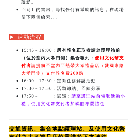
蹤影。
回到Ｌ的書房，尋找任何有幫助的訊息，在現場
留下兩個線索....
► 活動流程
15:45－16:00：
所有報名正取者請於護理站前
（位於堂內大孝門側）集合報到；
使用文化幣支
付者
請提前至堂內亞熱帶大孝禮品店（愛國東路
大孝門側）支付報名費200點
16:00－17:30：定向任務解謎活動
17:30－17:50：活動總結、回饋分享
17:50－
18:00
：賦歸；
請至護理站前領取活動小
禮，使用文化幣支付者加碼贈專屬禮包
交通資訊、集合地點護理站、及使用文化幣