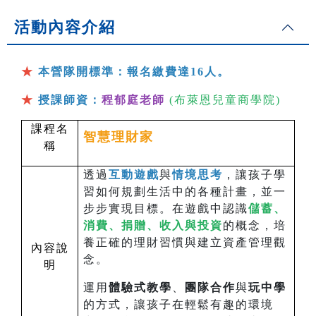
活動內容介紹
★
本營隊開標準：報名繳費達16人。
★
授課師資：
程郁庭老師
(
布萊恩兒童商學院
)
課程名
智慧理財家
稱
透過
互動遊戲
與
情境思考
，讓孩子學
習如何規劃生活中的各種計畫，並一
步步實現目標。在遊戲中認識
儲蓄、
消費、捐贈、收入與投資
的概念，培
養正確的理財習慣與建立資產管理觀
內容說
念。
明
運用
體驗式教學
、
團隊合作
與
玩中學
的方式，讓孩子在輕鬆有趣的環境