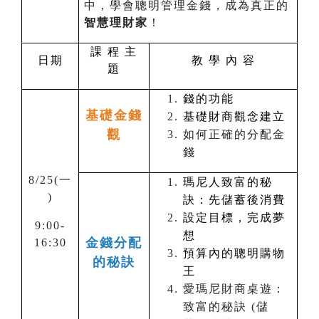
中，學會聰明管理金錢，成為真正的
智慧理財家
！
課 程 主
日期
教 學 內 容
題
錢的功能
基礎金錢
基礎財商觀念建立
觀
如何正確的分配金
錢
8/25(
一
瑪尼人致富的秘
)
訣：先儲蓄後消費
設定目標，完成夢
9:00-
想
金錢分配
16:30
預算內的聰明購物
的秘訣
王
愛瑪尼財商桌遊：
致富的秘訣 (儲