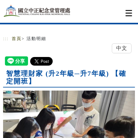
跳到主要內容
網站導覽
:::
首頁
> 活動明細
中文
智慧理財家 (升2年級─升7年級) 【確
定開班】