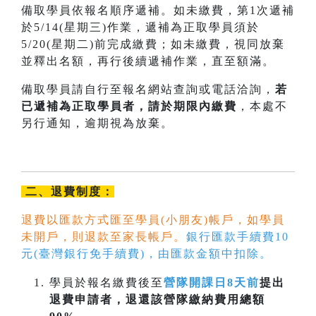
備取學員依報名順序遞補。如未繳費，第1次遞補
於5/14(星期三)作業，遞補為正取學員須於
5/20(星期二)前完成繳費；如未繳費，視同放棄
並釋出名額，再行後續遞補作業，直至額滿。
備取學員請自行至報名網站查詢或電話洽詢，
若
已遞補為正取學員者，請於期限內
繳費
，本處不
另行通知，逾期視為放棄。
二、退費制度：
退費以匯款方式匯至學員(小朋友)帳戶，如學員
未開戶，則退款至家長帳戶。
銀行匯款手續費10
元(臺灣銀行免手續費)，由匯款金額中扣除。
學員於報名繳費後至
營隊開課日8天前
提出
退費申請者，退還該營隊繳納費用總額