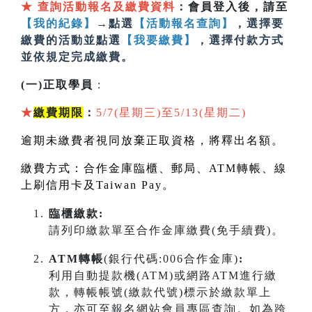
★
查詢活動報名及繳費資料
：會員登入後，請至
【我的紀錄】
→點選
【活動報名查詢】
，選擇要
繳費的活動並點選
【我要繳費】
，選擇付款方式
並依規定完成繳費。
(一)正取學員
:
★
繳費期限
：
5/7(星期三)至5/13(星期二)
逾期未繳費者視同放棄正取資格，將釋出名額。
繳費方式：合作金庫臨櫃、郵局、
ATM
轉帳、線
上刷信用卡及
Taiwan Pay
。
臨櫃繳款:
請列印繳款單至合作金庫繳費(免手續費)。
ATM轉帳
(銀行代碼:006合作金庫)
:
利用自動提款機(ATM)或網路ATM進行繳
款，轉帳帳號(繳款代號)標示於繳款單上
方，亦可至報名網站會員專區查詢。如為跨