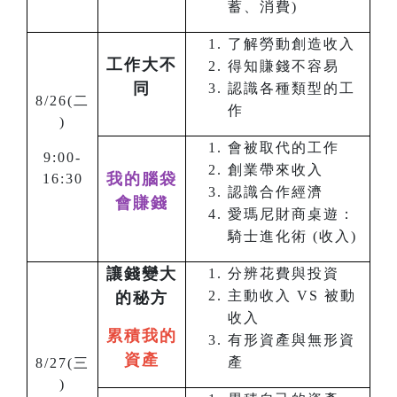
蓄、消費)
了解勞動創造收入
工作大不
得知賺錢不容易
同
認識各種類型的工
8/26(
二
作
)
會被取代的工作
9:00-
創業帶來收入
我的腦袋
16:30
認識合作經濟
會賺錢
愛瑪尼財商桌遊：
騎士進化術 (收入)
讓錢變大
分辨花費與投資
主動收入 VS 被動
的秘方
收入
累積我的
有形資產與無形資
資產
產
8/27(
三
)