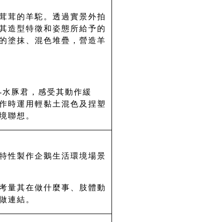
茸茸的羊駝。透過實景外拍
其造型特徵和姿態所給予的
的塗抹、混色堆疊，營造羊
-水豚君，感受其動作緩
作時運用輕黏土混色及捏塑
境聯想。
特性製作企鵝生活環境場景
考量其在做什麼事、肢體動
做連結。