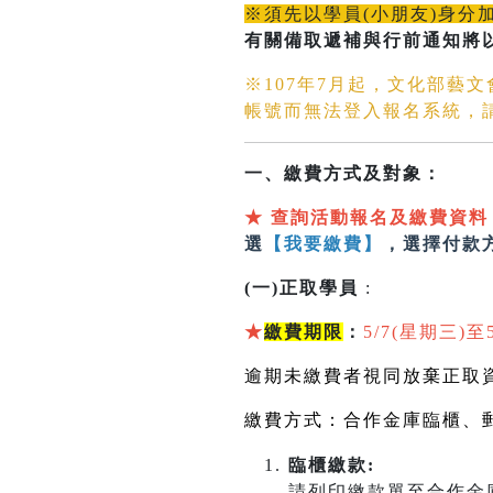
※須先以學員(小朋友)身分
有關備取遞補與行前通知將
※107年7月起，文化部藝
帳號而無法登入報名系統，
一、繳費方式及對象：
★
查詢活動報名及繳費資料
選
【我要繳費】
，選擇付款
(一)正取學員
:
★
繳費期限
：
5/7(星期三)至
逾期未繳費者視同放棄正取
繳費方式：合作金庫臨櫃、
臨櫃繳款:
請列印繳款單至合作金庫