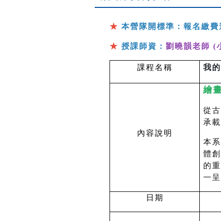
★
本營隊開標準：報名繳費
★
授課師資：
劉曉韻老師 (
課程名稱
我的
繪
從古
承載
內容說明
本系
體創
的重
一呈
日期