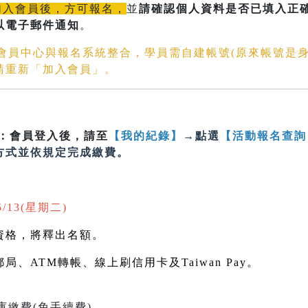
加入會員後，方可報名，
並
請確認個人資料是否已填入正確的
以電子郵件通知
。
文會員中心與報名系統整合，學員需自建帳號(原來帳號是
請重新「加入會員」。
：會員登入後，請至
【我的紀錄】
→點選
【活動報名查詢
方式並依規定完成繳費。
5/13(星期二)
資格，將釋出名額。
郵局、
ATM
轉帳、線上刷信用卡及
Taiwan Pay
。
繳費(免手續費)。