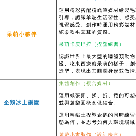
運用粉彩搭配粉蠟筆媒材繪製毛
引導，認識羊駝生活習性、感受
視覺感受。創作時運用粉彩媒材
駝柔軟毛茸茸的質感。
呆萌小夥伴
呆萌
卡皮巴拉
（捏塑練習）
認識世界上最大型的嚙齒類動物
慢、吃東西療癒呆萌的樣子，創
造型，表現出其圓潤身形並做情
集體創作（複合媒材）
運用紙張撕、揉、折、捲的可塑
企鵝冰上樂園
並與遊樂園概念做結合。
運用輕黏土捏塑企鵝的同時練習
態為何，並思考如何與環境場域
遊戲小書製作（設計概念）