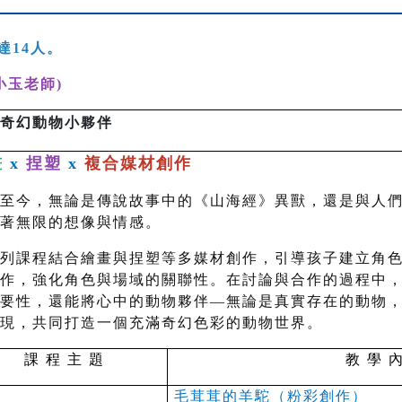
達14人。
小玉老師)
奇幻動物小夥伴
畫
x
捏塑
x
複合媒材創作
至今，無論是傳說故事中的《山海經》異獸，還是與人
著無限的想像與情感。
列課程結合繪畫與捏塑等多媒材創作，引導孩子建立角
作，強化角色與場域的關聯性。在討論與合作的過程中
要性，還能將心中的動物夥伴—無論是真實存在的動物
現，共同打造一個充滿奇幻色彩的動物世界。
課 程 主 題
教 學 
毛茸茸的羊駝（粉彩創作）