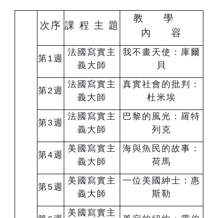
教 學
次序
課 程 主 題
內 容
法國寫實主
我不畫天使：庫爾
第1週
義⼤師
⾙
法國寫實主
真實社會的批判：
第2週
義⼤師
杜⽶埃
法國寫實主
巴黎的⾵光：羅特
第3週
義⼤師
列克
美國寫實主
海與⿂民的故事：
第4週
義⼤師
荷⾺
美國寫實主
⼀位美國紳⼠：惠
第5週
義⼤師
斯勒
美國寫實主