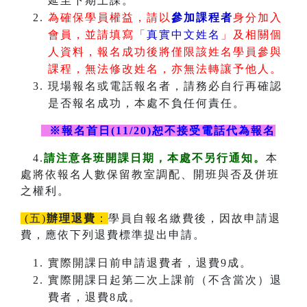
延至下期上課。
為確保學員權益，請以
參加課程者
身分加入
會員，並請填寫「
真實中文姓名
」及相關個
人資料，報名成功後將僅限該姓名學員參與
課程，無法修改姓名，亦無法轉讓予他人。
現場報名或電話報名者，請務必自行再確認
是否報名成功，本處不負任何責任。
※報名首日(11/20)恕不接受電話代為報名
4.
請注意各班開課日期，本處不另行通知。
本
處將依報名人數保留教室調配、開班與否及併班
之權利。
(五)
辦理退費
：
學員自報名繳費後，因故申請退
費，應依下列退費標準提出申請。
實際開課日前申請退費者，退費9成。
實際開課日起第二次上課前（不含當次）退
費者，退費8成。