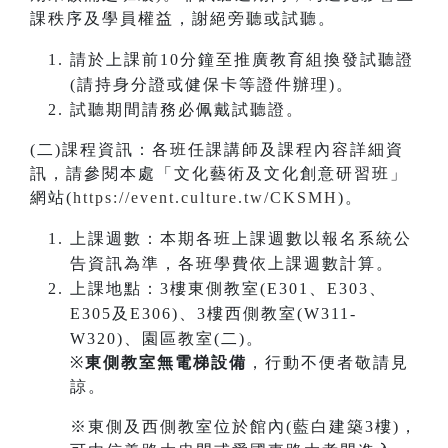
課秩序及學員權益，謝絕旁聽或試聽。
請於上課前10分鐘至推廣教育組換發試聽證
(請持身分證或健保卡等證件辦理)。
試聽期間請務必佩戴試聽證。
(二)課程資訊：各班任課講師及課程內容詳細資
訊，請參閱本處「文化藝術及文化創意研習班」
網站(
https://event.culture.tw/CKSMH
)。
上課週數：本期各班上課週數以報名系統公
告資訊為準，各班學費依上課週數計算。
上課地點：3樓東側教室(E301、E303、
E305及E306)、3樓西側教室(W311-
W320)、園區教室(二)。
※
東側教室無電梯設備
，行動不便者敬請見
諒。
※東側及西側教室位於館內(藍白建築3樓)，