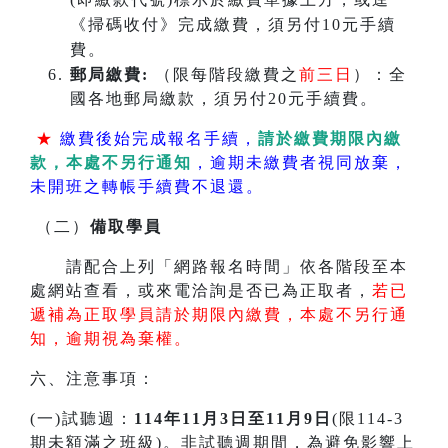
《掃碼收付》完成繳費，須另付10元手續
費。
郵局繳費:
（限每階段繳費之
前三日
）：全
國各地郵局繳款，須另付20元手續費。
★
繳費後始完成報名手續，
請於繳費期限內繳
款，本處不另行通知
，逾期未繳費者視同放棄，
未開班之轉帳手續費不退還。
（二）
備取學員
請配合上列「網路報名時間」依各階段至本
處網站查看，或來電洽詢是否已為正取者，
若已
遞補為正取學員請於期限內繳費，本處不另行通
知，逾期視為棄權。
六、注意事項：
(一)試聽週：
114年11月3日至11月9日
(限114-3
期未額滿之班級)。非試聽週期間，為避免影響上