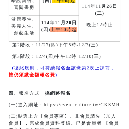
嗜說新語、
(四)
上午9時起
114年11
月26日
喜閱書房
(三)
健康養生、
114年11
月20日
晚上12時止
美麗人生、
(四)
上午10時起
創藝生活
第2階段：11/27(四)下午5時-12/3(三
)
第3階段：12/4(四)中午12時-12/10(
三
)
(循此規則，可持續報名至該班第2次上課前，
惟仍須繳全額報名費
)
四、報名方式：
採網路報名
(一)進入網址：
https://event.culture.tw/CKSMH
(二)點選上方【會員專區】。非會員請先【加入
會員】，完成會員資料登錄。已是會員者 【會員