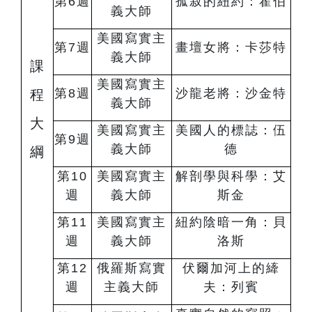
第6週
孤寂的紐約：霍伯
義⼤師
美國寫實主
第7週
畫壇⼥將：卡莎特
義⼤師
課
美國寫實主
第8週
沙⿓⽼將：沙⾦特
程
義⼤師
大
美國寫實主
美國⼈的標誌：伍
第9週
義⼤師
德
綱
第10
美國寫實主
解剖學與科學：艾
週
義⼤師
斯⾦
第11
美國寫實主
紐約陰暗⼀⾓：⾙
週
義⼤師
洛斯
第12
俄羅斯寫實
伏爾加河上的縴
週
主義⼤師
夫：列賓