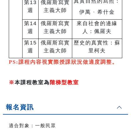
真實⾃然的寫照：
第13
俄羅斯寫實
週
主義⼤師
伊萬 · 希什⾦
第14
俄羅斯寫實
來⾃社會的邊緣
週
主義⼤師
⼈：佩羅夫
第15
俄羅斯寫實
歷史的真實性：蘇
週
主義⼤師
⾥柯夫
PS:課程內容視實際授課狀況做適度調整。
※
本課程教室為
階梯型教室
報名資訊
適合對象：一般民眾