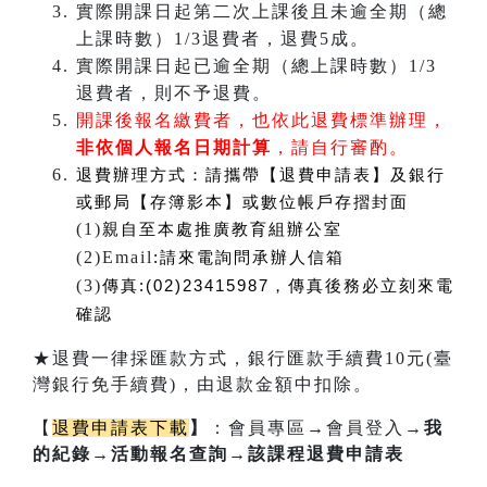
實際開課日起第二次上課後且未逾全期（總
上課時數）1/3退費者，退費5成。
實際開課日起已逾全期（總上課時數）1/3
退費者，則不予退費。
開課後報名繳費者，也依此退費標準辦理，
非依個人報名日期計算
，請自行審酌。
退費辦理方式：
請攜帶【退費申請表】及銀行
或郵局【存簿影本】或數位帳戶存摺封面
(1)
親自至本處推廣教育組辦公室
(2)Email
:
請來電詢問承辦人信箱
(3)
傳真:(02)23415987，傳真後務必立刻來電
確認
★退費一律採匯款方式，銀行匯款手續費10元(臺
灣銀行免手續費)，由退款金額中扣除。
【
退費申請表下載
】
：會員專區
→
會員登入
→我
的紀錄→活動報名查詢→該課程退費申請表