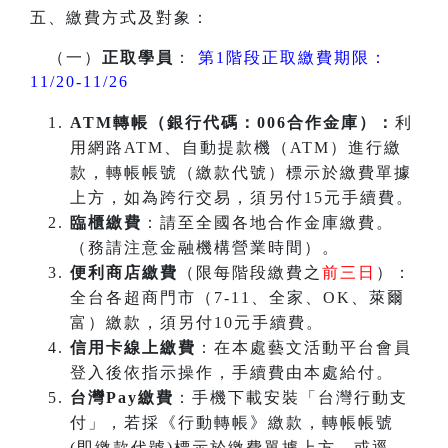
五、繳費方式及對象：
（一）
正取學員
：
第1階段正取繳費期限：
11/20-11/26
ATM
轉帳（銀行代碼：006合作金庫）：
利
用網路ATM、自動提款機（ATM）進行繳
款，轉帳帳號（繳款代號）標示於繳費單據
上方，如為跨行交易，須另付15元手續費。
臨櫃繳費
：請至全國各地合作金庫繳費。
（務請注意金融機構營業時間）。
便利商店繳費
（限每階段繳費之
前三日
）：
全台各超商門市（7-11、全家、OK、萊爾
富）繳款，須另付10元手續費。
信用卡線上繳費
：在本處藝文活動平台會員
登入後依指示操作，手續費由本處給付。
台灣Pay繳費
：手機下載安裝「台灣行動支
付」，若採《行動轉帳》繳款，轉帳帳號
(即繳款代號)標示於繳費單據上方，或逕