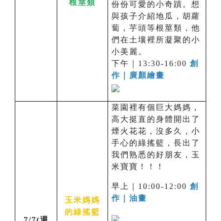
根莖類
份份可愛的小奇蹟。想
與孩子介紹地瓜，胡蘿
蔔，芋頭等根莖類，他
們在土壤裡所凝聚的小
小美麗。
下午｜13:30-16:00
創
作｜廣顏繪畫
菜園裡有個巨大媽媽，
高大挺直的身體開出了
煙火花花，沒多久，小
手心的綠搖籃，長出了
我們熟悉的好朋友，玉
米寶寶！！！
早上｜10:00-12:00
創
作｜油畫
玉米媽媽
的綠搖籃
7/7(週