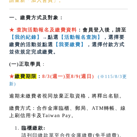
請重新「加入會員」。
一、繳費方式及對象：
★
查詢活動報名及繳費資料
：會員登入後，請至
【我的紀錄】
→點選
【活動報名查詢】
，選擇要
繳費的活動並點選
【我要繳費】
，選擇付款方式
並依規定完成繳費。
(一)正取學員
:
★
繳費期限
：
8/3(週一)至8/9(週日)
(※115/8/3更
新)
逾期未繳費者視同放棄正取資格，將釋出名額。
繳費方式：合作金庫臨櫃、郵局、
ATM
轉帳、線
上刷信用卡及
Taiwan Pay
。
臨櫃繳款:
請列印繳款單至合作金庫繳費(免手續費)。