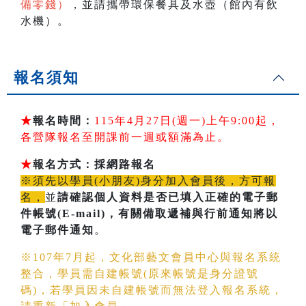
備零錢）
，並請攜帶環保餐具及水壺（館內有飲
水機）。
報名須知
★
報名時間：
115年4月27日(週一)上午9:00起，
各營隊報名至開課前一週或額滿為止。
★
報名方式：採網路報名
※須先以學員(小朋友)身分加入會員後，方可報
名，
並
請確認個人資料是否已填入正確的電子郵
件帳號(E-mail)
，有關備取遞補與行前通知將以
電子郵件通知
。
※107年7月起，文化部藝文會員中心與報名系統
整合，學員需自建帳號(原來帳號是身分證號
碼)，若學員因未自建帳號而無法登入報名系統，