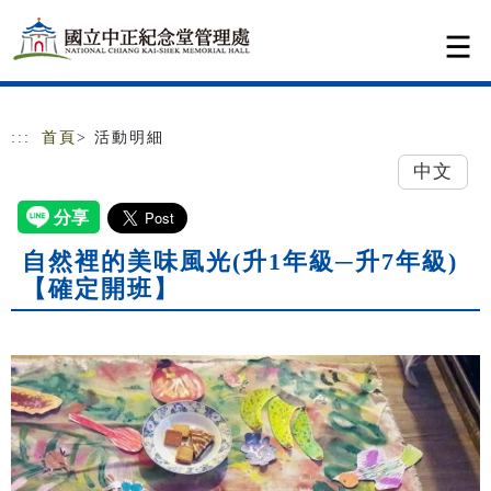
跳到主要內容
網站導覽
:::
首頁
> 活動明細
中文
自然裡的美味風光(升1年級─升7年級)
【確定開班】