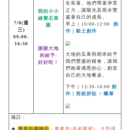
生長著。他們帶著孕育
之力，讓陽光及雨水豐
我的小小
盛著自己的成長。
綠寶石菜
7/8(週
早上｜10:00-12:00
創
園
三)
作｜黏土創作
09:00-
16:30
謝謝大地
大地的瓜果與稻米給予
的給予-
我們豐盛的糧食，讓我
好好吃！
們抱著感恩的心，創造
自己的大地餐桌。
下午｜13:30-16:00
創
作｜剪紙拼貼 + 蠟筆
備註：
★
學員自備物品
：
畫畫衣(美術圍裙)、大型環