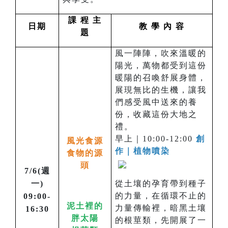
課 程 主
日期
教 學 內 容
題
風一陣陣，吹來溫暖的
陽光，萬物都受到這份
暖陽的召喚舒展身體，
展現無比的生機，讓我
們感受風中送來的養
份，收藏這份大地之
禮。
早上｜10:00-12:00
創
風光食源
作｜植物噴染
食物的源
頭
7/6(週
一)
從土壤的孕育帶到種子
的力量，在循環不止的
09:00-
泥土裡的
力量傳輸裡，暗黑土壤
16:30
胖太陽
的根莖類，先開展了一