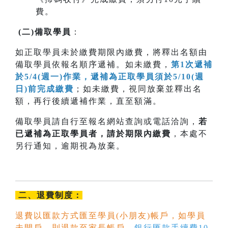
費。
(
二
)
備取學員
：
如正取學員未於繳費期限內繳費，將釋出名額由
備取學員依報名順序遞補。如未繳費，
第1次遞補
於5/4(週一)作業，遞補為正取學員須於5/10(週
日)前完成繳費
；如未繳費，視同放棄並釋出名
額，再行後續遞補作業，直至額滿。
備取學員請自行至報名網站查詢或電話洽詢，
若
已遞補為正取學員者，請於期限內
繳費
，本處不
另行通知，逾期視為放棄。
二、退費制度：
退費以匯款方式匯至學員(小朋友)帳戶，如學員
未開戶，則退款至家長帳戶。
銀行匯款手續費10