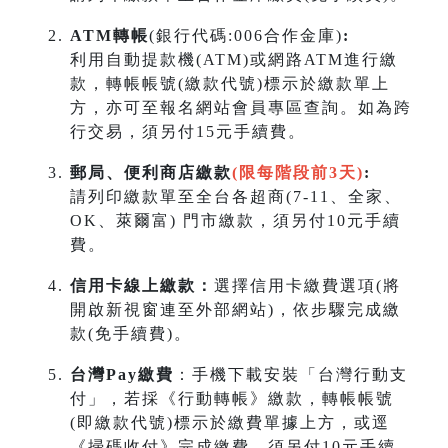
ATM轉帳
(銀行代碼:006合作金庫)
:
利用自動提款機(ATM)或網路ATM進行繳
款，轉帳帳號(繳款代號)標示於繳款單上
方，亦可至報名網站會員專區查詢。如為跨
行交易，須另付15元手續費。
郵局、便利商店繳款
(限每階段前3天)
:
請列印繳款單至全台各超商(7-11、全家、
OK、萊爾富) 門市繳款，須另付10元手續
費。
信用卡線上繳款：
選擇信用卡繳費選項(將
開啟新視窗連至外部網站)，依步驟完成繳
款(免手續費)。
台灣Pay繳費
：手機下載安裝「台灣行動支
付」，若採《行動轉帳》繳款，轉帳帳號
(即繳款代號)標示於繳費單據上方，或逕
《掃碼收付》完成繳費，須另付10元手續