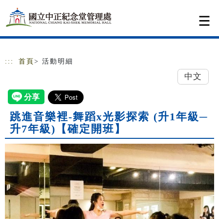
跳到主要內容
網站導覽
:::
首頁
> 活動明細
中文
跳進音樂裡-舞蹈x光影探索 (升1年級─
升7年級)【確定開班】