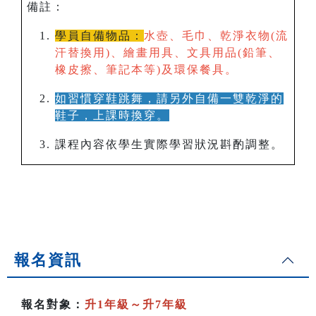
備註：
學員自備物品：
水壺、毛巾、乾淨衣物(流
汗替換用)、繪畫用具、文具用品(鉛筆、
橡皮擦、筆記本等)及環保餐具。
如習慣穿鞋跳舞，請另外自備一雙乾淨的
鞋子，上課時換穿。
課程內容依學生實際學習狀況斟酌調整。
報名資訊
報名對象：
升1年級～升7年級