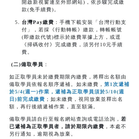
開啟新視窗連至外部網站)，依步驟完成繳
款(免手續費)。
台灣Pay繳費
：手機下載安裝「台灣行動支
付」，若採《行動轉帳》繳款，轉帳帳號
(即繳款代號)標示於繳費單據上方，或逕
《掃碼收付》完成繳費，須另付10元手續
費。
(
二
)
備取學員
：
如正取學員未於繳費期限內繳費，將釋出名額由
備取學員依報名順序遞補。如未繳費，
第1次遞補
於5/4(週一)作業，遞補為正取學員須於5/10(週
日)前完成繳費
；如未繳費，視同放棄並釋出名
額，再行後續遞補作業，直至額滿。
備取學員請自行至報名網站查詢或電話洽詢，
若
已遞補為正取學員者，請於期限內
繳費
，本處不
另行通知，逾期視為放棄。