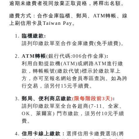
逾期未繳費者視同放棄正取資格，將釋出名額。
繳費方式：合作金庫臨櫃、郵局、
ATM
轉帳、線
上刷信用卡及
Taiwan Pay
。
臨櫃繳款:
請列印繳款單至合作金庫繳費(免手續費)。
ATM轉帳
(銀行代碼:006合作金庫)
:
利用自動提款機(ATM)或網路ATM進行繳
款，轉帳帳號(繳款代號)標示於繳款單上
方，亦可至報名網站會員專區查詢。如為跨
行交易，須另付15元手續費。
郵局、便利商店繳款
(限每階段前3天)
:
請列印繳款單至全台各超商(7-11、全家、
OK、萊爾富) 門市繳款，須另付10元手續
費。
信用卡線上繳款：
選擇信用卡繳費選項(將