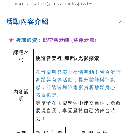
mail：cw120@ms.cksmh.gov.tw
活動內容介紹
★
授課師資：
邱奕慈老師 (慈慈老師)
課程名
跳進音樂裡-舞蹈x光影探索
稱
在音樂與節奏中盡情舞動！融合流行
舞蹈與有氧活動，提升體能與律動
感，並透過舞蹈電影賞析放鬆身心、
內容說
拓展視野。
明
讓孩子在快樂學習中建立自信，勇敢
展現自我，享受屬於自己的舞台時
刻！
日期
課 程 主 題
教 學 內 容