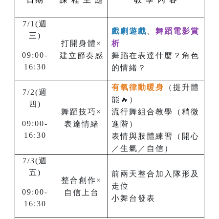
7/1(週
戲劇遊戲
、
舞蹈電影賞
三
)
打開身體×
析
09:00-
建立節奏感
舞蹈在表達什麼？角色
16:30
的情緒？
有氧律動暖身
（提升體
7/2(週
能🔥）
四
)
舞蹈技巧×
流行舞組合教學（稍微
09:00-
表達情緒
進階）
16:30
表情與肢體練習（開心
／生氣／自信）
7/3(週
五
)
前兩天整合加入隊形及
整合創作×
走位
09:00-
自信上台
小舞台發表
16:30