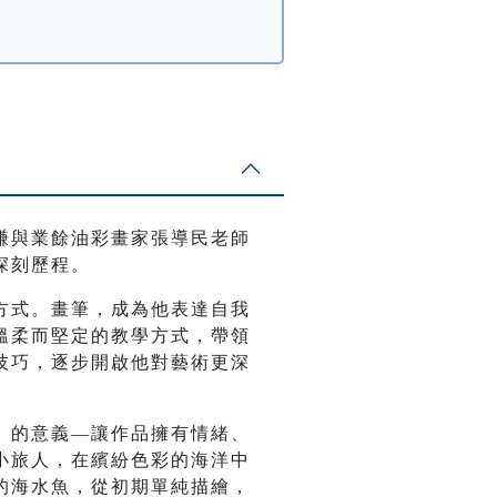
謙與業餘油彩畫家張導民老師
深刻歷程。
方式。畫筆，成為他表達自我
溫柔而堅定的教學方式，帶領
技巧，逐步開啟他對藝術更深
」的意義—讓作品擁有情緒、
小旅人，在繽紛色彩的海洋中
的海水魚，從初期單純描繪，