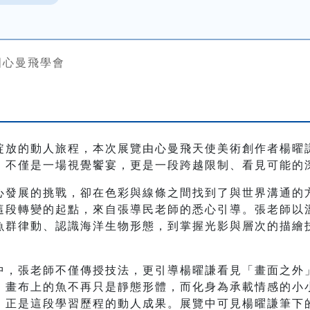
國心曼飛學會
綻放的動人旅程，本次展覽由心曼飛天使美術創作者楊曜
》不僅是一場視覺饗宴，更是一段跨越限制、看見可能的
心發展的挑戰，卻在色彩與線條之間找到了與世界溝通的
這段轉變的起點，來自張導民老師的悉心引導。張老師以
魚群律動、認識海洋生物形態，到掌握光影與層次的描繪
中，張老師不僅傳授技法，更引導楊曜謙看見「畫面之外
，畫布上的魚不再只是靜態形體，而化身為承載情感的小
》正是這段學習歷程的動人成果。展覽中可見楊曜謙筆下