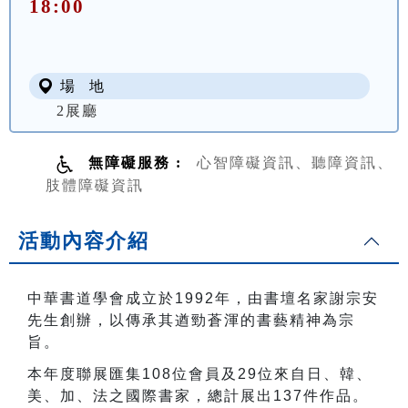
18:00
場 地
2展廳
無障礙服務 :
心智障礙資訊、聽障資訊、
肢體障礙資訊
活動內容介紹
中華書道學會成立於
1992
年，由書壇名家謝宗安
先生創辦，以傳承其遒勁蒼渾的書藝精神為宗
旨。
本年度聯展匯集
108
位會員及
29
位來自日、韓、
美、加、法之國際書家，總計展出
137
件作品。