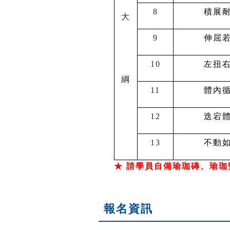
8
積展
大
9
伸屈
10
左扭
綱
11
體內
12
迭宕
13
不動
★ 請學員自備瑜珈磚、瑜珈
報名資訊