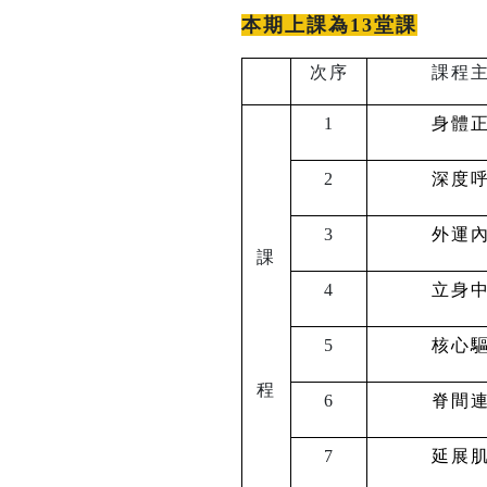
本期上課為13堂課
次序
課程
1
身體
2
深度
3
外運
課
4
立身
5
核心
程
6
脊間
7
延展