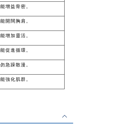
力能增益骨密。
彎能開闊胸肩。
脊能增加靈活。
彎能促進循環。
換勿急躁散漫。
衡能強化肌群。