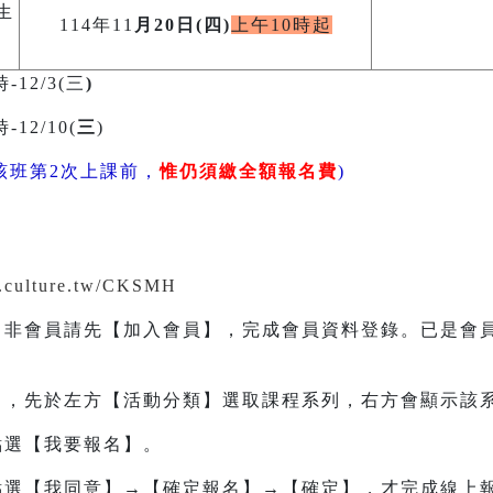
生
114年11
月20日(四)
上午10時起
-12/3(三
)
12/10(
三
)
該班第2次上課前，
惟仍須繳全額報名費
)
nt.culture.tw/CKSMH
。非會員請先【加入會員】，完成會員資料登錄。已是會
名】，先於左方【活動分類】選取課程系列，右方會顯示該
點選【我要報名】。
→點選【我同意】→【確定報名】→【確定】，才完成線上