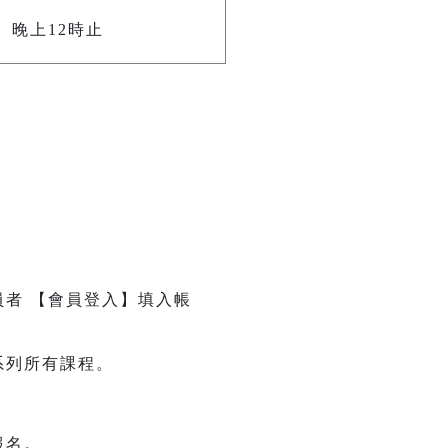
晚上12時止
員者 【會員登入】填入帳
系列所有課程。
報名。