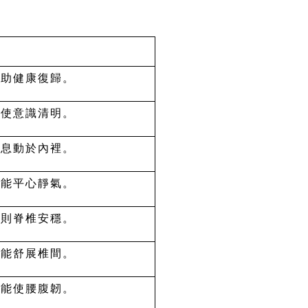
斯助健康復歸。
吐使意識清明。
吶息動於內裡。
車能平心靜氣。
力則脊椎安穩。
式能舒展椎間。
彎能使腰腹韌。