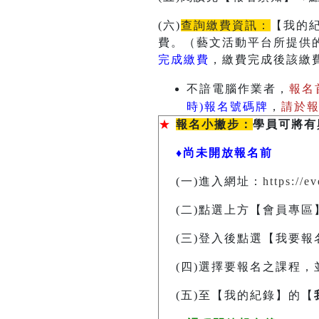
(六)
查詢繳費資訊：
【我的
費。（藝文活動平台所提供
完成繳費
，繳費完成後該繳
不諳電腦作業者，
報名
時)報名號碼牌
，
請於
★
報名小撇步：
學員可將有
♦尚未開放報名前
(一)進入網址：
https://
(二)點選上方【會員專區
(三)登入後點選【我要報
(四)選擇要報名之課程，
(五)至【我的紀錄】的【