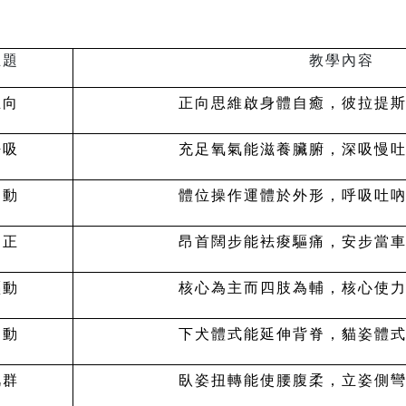
主題
教學內容
正向
正向思維啟身體自癒，彼拉提
呼吸
充足氧氣能滋養臟腑，深吸慢
內動
體位操作運體於外形，呼吸吐
中正
昂首闊步能袪痠驅痛，安步當
驅動
核心為主而四肢為輔，核心使
連動
下犬體式能延伸背脊，貓姿體
肌群
臥姿扭轉能使腰腹柔，立姿側