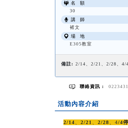
名 額
30
講 師
褚文
場 地
E305教室
備註:
2/14、2/21、2/28、4
聯絡資訊 :
022343
活動內容介紹
2/14
、
2/21
、
2/28
、4
/4