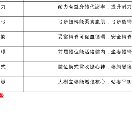
耐力
耐力有益身體代謝率，提升耐
若弓
弓步扭轉能緊實腹肌，弓步後
右旋
妥當轉脊可促血循環，安全轉
循環
前屈體位能活絡體內，坐姿體
體式
體位換式需收攝心神，姿態變
如嶽
大樹立姿能增強核心，站姿平
墊