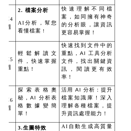
快速理解不同檔
2. 檔案分析
案，如同擁有神奇
第4
AI分析，幫您
的分析眼，讓資訊
週
看懂檔案
！
更容易掌握！
快速找到文件中的
輕鬆解讀文
重點，AI 工具分析
第5
件，快速掌握
文件，找出關鍵資
週
重點！
訊，閱讀更有效
率！
探索表格奧
活用 AI 分析：提升
秘，AI 分析表
檔案知識庫！深入
第6
格數據變簡
理解各種檔案，提
週
單！
升資訊處理能力！
AI
自動生成高質量
3.
生圖特效