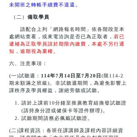
未開班之轉帳手續費不退還。
（二）
備取學員
請配合上列「網路報名時間」依各階段至本
處網站查看，或來電洽詢是否已為正取者，
若已
遞補為正取學員請於期限內繳費，本處不另行通
知，逾期視為棄權。
六、注意事項：
(一)試聽週：
114年7月14日至7月20日
(限114-2
期未額滿之班級)。非試聽週期間，為避免影響上
課秩序及學員權益，謝絕旁聽或試聽。
請於上課前10分鐘至推廣教育組換發試聽證
(請持身分證或健保卡等證件辦理)。
試聽期間請務必佩戴試聽證。
(二)課程資訊：各班任課講師及課程內容詳細資