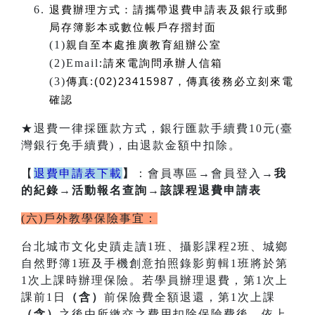
退費辦理方式：
請攜帶退費申請表及銀行或郵
局存簿影本或數位帳戶存摺封面
(1)
親自至本處推廣教育組辦公室
(2)Email
:
請來電詢問承辦人信箱
(3)
傳真:(02)23415987，傳真後務必立刻來電
確認
★退費一律採匯款方式，銀行匯款手續費10元(臺
灣銀行免手續費)，由退款金額中扣除。
【
退費申請表下載
】
：會員專區
→
會員登入
→我
的紀錄→活動報名查詢→該課程退費申請表
(六)戶外教學保險事宜：
台北城市文化史蹟走讀1班、攝影課程2班、城鄉
自然野簿1班及手機創意拍照錄影剪輯1班將於第
1次上課時辦理保險。若學員辦理退費，第1次上
課前1日
（含）
前保險費全額退還，第1次上課
（含）
之後由所繳交之費用扣除保險費後，依上