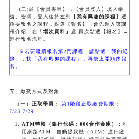
(二)於【會員專區】→【會員登入】填入帳
號、密碼，登入後於左列【
我有興趣的課程
】選
擇要報名之課程，點選【報名】→會先進入該課
程介紹，在
「場次資料」
處 再次點選【報名】→
進行報名流程。
※若要繼續報名第2門課程，請點選「我的紀
錄」，找「我有興趣的課程」，再依上開順序報
名。
五、繳費方式及對象：
（一）
正取學員
：
第1階段正取繳費期限：
7/23-7/29
ATM
轉帳（銀行代碼：006合作金庫）：
利
用網路ATM、自動提款機（ATM）進行繳