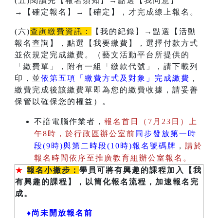
(五)閱讀完【報名須知】→點選【我同意】
→【確定報名】→【確定】，才完成線上報名。
(六)
查詢繳費資訊：
【我的紀錄】→點選【活動
報名查詢】，點選【我要繳費】，選擇付款方式
並依規定完成繳費。（藝文活動平台所提供的
「繳費單」，附有一組「繳款代號」，請下載列
印，並
依第五項「繳費方式及對象」完成繳費
，
繳費完成後該繳費單即為您的繳費收據，請妥善
保管以確保您的權益）。
不諳電腦作業者，
報名首日（7月23日）上
午8時，於行政區辦公室前
同步發放第一時
段(9時)與第二時段(10時)報名號碼牌
，
請於
報名時間依序至推廣教育組辦公室報名。
★
報名小撇步：
學員可將有興趣的課程加入【我
有興趣的課程】，以簡化報名流程，加速報名完
成。
♦尚未開放報名前