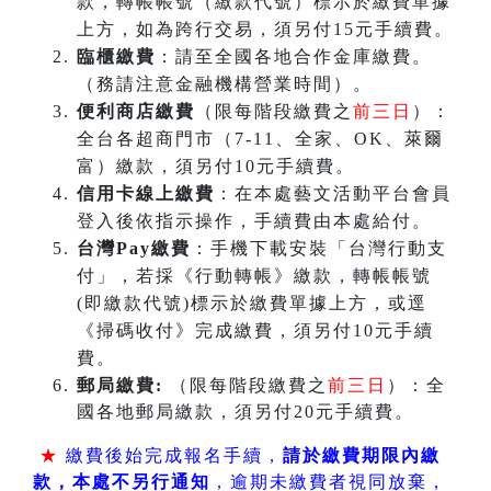
款，轉帳帳號（繳款代號）標示於繳費單據
上方，如為跨行交易，須另付15元手續費。
臨櫃繳費
：請至全國各地合作金庫繳費。
（務請注意金融機構營業時間）。
便利商店繳費
（限每階段繳費之
前三日
）：
全台各超商門市（7-11、全家、OK、萊爾
富）繳款，須另付10元手續費。
信用卡線上繳費
：在本處藝文活動平台會員
登入後依指示操作，手續費由本處給付。
台灣Pay繳費
：手機下載安裝「台灣行動支
付」，若採《行動轉帳》繳款，轉帳帳號
(即繳款代號)標示於繳費單據上方，或逕
《掃碼收付》完成繳費，須另付10元手續
費。
郵局繳費:
（限每階段繳費之
前三日
）：全
國各地郵局繳款，須另付20元手續費。
★
繳費後始完成報名手續，
請於繳費期限內繳
款，本處不另行通知
，逾期未繳費者視同放棄，