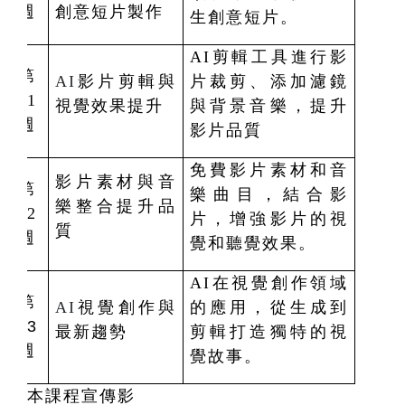
週
創意短片製作
生創意短片。
AI
剪輯工具進行影
第
AI
影片剪輯與
片裁剪、添加濾鏡
11
視覺效果提升
與背景音樂，提升
週
影片品質
免費影片素材和音
影片素材與音
第
樂曲目，結合影
樂整合提升品
12
片，增強影片的視
質
週
覺和聽覺效果。
AI在
視覺創作領域
第
AI
視覺創作與
的應用，從生成到
13
最新趨勢
剪輯打造獨特的視
週
覺故事。
本課程宣傳影