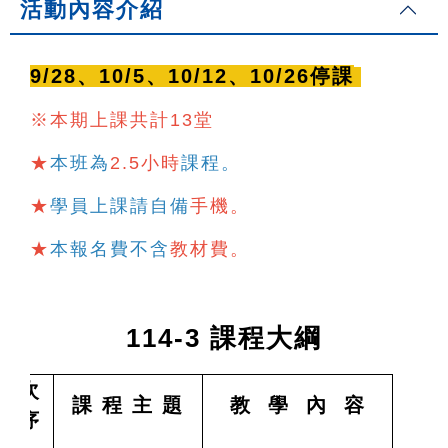
活動內容介紹
9/28、10/5、10/12、10/26停課
※本期上課共計13堂
★
本班為
2.5小時
課程。
★
學員上課請自備
手機。
★
本報名費不含
教材費
。
114-3 課程大綱
次
課 程 主 題
教 學 內 容
序