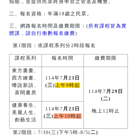
知能，並提供民眾終身學習之管道及機會。
二、報名資格：年滿18歲之民眾。
三、網路報名時間及繳費期限：(
所有課程皆為實
體課，請自行衡酌報名繳費
)
第1階段：依課程系列分2時段報名
課程系列
報名時間
繳費期限
東方書畫、
西方繪畫、
114年7
月23日
嗜說新語、
(三)
上午9時起
114年7
月29日
喜閱書房
(二)
健康養生、
114年7
月23日
晚上12時止
美麗人生、
(三)
上午10時起
創藝生活
第2階段：7/30(三)下午5時-8/5(
二)