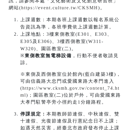
訊，請參閱本處「文化藝術及文化創意研習班」
網站(
https://event.culture.tw/CKSMH
)。
上課週數：本期各班上課週數以報名系統公
告資訊為準，各班學費依上課週數計算。
上課地點：3樓東側教室(E301、E303、
E305及E306)、3樓西側教室(W311-
W320)、園區教室(二)。
※
東側教室無電梯設備
，行動不便者敬請見
諒。
※東側及西側教室位於館內(藍白建築3樓)，
可由信義路大忠門或愛國東路大孝門進入
(
https://www.cksmh.gov.tw/content_74.ht
ml
)；園區教室(二)位於戶外，可由愛國東路
大孝門駐警亭旁小徑約走1分鐘路程。
停課規定：
本期教師節連假、中秋連假、雙
十連假、光復節連假及行憲紀念日不上課；
如遇天然災害，經臺北市政府發布停止上課