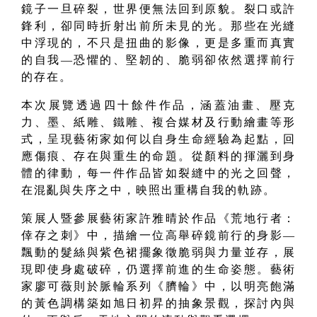
鏡子一旦碎裂，世界便無法回到原貌。裂口或許
鋒利，卻同時折射出前所未見的光。那些在光縫
中浮現的，不只是扭曲的影像，更是多重而真實
的自我
—
恐懼的、堅韌的、脆弱卻依然選擇前行
的存在。
本次展覽透過四十餘件作品，涵蓋油畫、壓克
力、墨、紙雕、鐵雕、複合媒材及行動繪畫等形
式，呈現藝術家如何以自身生命經驗為起點，回
應傷痕、存在與重生的命題。從顏料的揮灑到身
體的律動，每一件作品皆如裂縫中的光之回聲，
在混亂與失序之中，映照出重構自我的軌跡。
策展人暨參展藝術家許雅晴於作品《荒地行者：
倖存之刺》中，描繪一位高舉碎鏡前行的身影
—
飄動的髮絲與紫色裙擺象徵脆弱與力量並存，展
現即使身處破碎，仍選擇前進的生命姿態。藝術
家廖可薇則於脈輪系列《臍輪》中，以明亮飽滿
的黃色調構築如旭日初昇的抽象景觀，探討內與