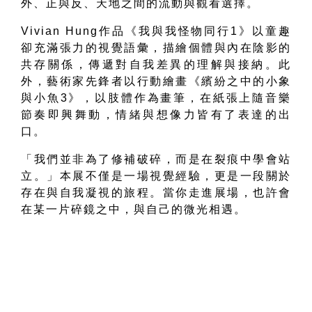
外、正與反、天地之間的流動與觀看選擇。
Vivian Hung
作品《我與我怪物同行
1
》以童趣
卻充滿張力的視覺語彙，描繪個體與內在陰影的
共存關係，傳遞對自我差異的理解與接納。此
外，藝術家先鋒者以行動繪畫《繽紛之中的小象
與小魚
3
》，以肢體作為畫筆，在紙張上隨音樂
節奏即興舞動，情緒與想像力皆有了表達的出
口。
「我們並非為了修補破碎，而是在裂痕中學會站
立。」本展不僅是一場視覺經驗，更是一段關於
存在與自我凝視的旅程。當你走進展場，也許會
在某一片碎鏡之中，與自己的微光相遇。