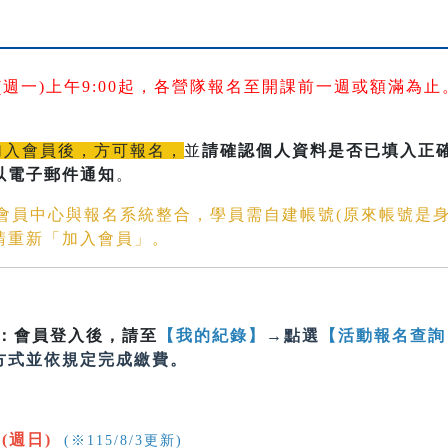
7日(週一)上午9:00起，各營隊報名至開課前一週或額滿為止
加入會員後，方可報名，
並
請確認個人資料是否已填入正確的
以電子郵件通知
。
文會員中心與報名系統整合，學員需自建帳號(原來帳號是
請重新「加入會員」。
：會員登入後，請至
【我的紀錄】
→點選
【活動報名查詢
方式並依規定完成繳費。
9(週日)
(※115/8/3更新)