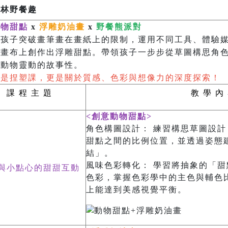
森林野餐趣
動物甜點
x
浮雕奶油畫
x
野餐熊派對
領孩子突破畫筆畫在畫紙上的限制，運用不同工具、體驗
在畫布上創作出浮雕甜點。帶領孩子一步步從草圖構思角
林動物靈動的故事性。
只是捏塑課，更是關於質感、色彩與想像力的深度探索！
課
程
主
題
教
學 內
<創意動物甜點>
角色構圖設計： 練習構思草圖設
甜點之間的比例位置，並透過姿態
結」。
風味色彩轉化： 學習將抽象的「
與小點心的甜甜互動
色彩，掌握色彩學中的主色與輔色
上能達到美感視覺平衡。