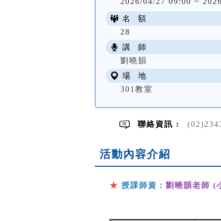
2026/04/27 09:00 ~ 202
名 額
28
講 師
劉曉韻
場 地
301教室
聯絡資訊 :
(02)23
活動內容介紹
★
授課師資：
劉曉韻老師 (