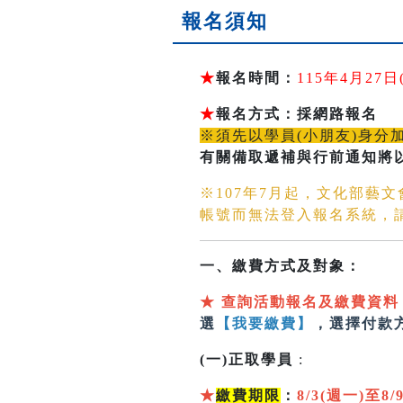
報名須知
★
報名時間：
115年4月2
★
報名方式：採網路報名
※須先以學員(小朋友)身分
有關備取遞補與行前通知將
※107年7月起，文化部藝
帳號而無法登入報名系統，
一、繳費方式及對象：
★
查詢活動報名及繳費資料
選
【我要繳費】
，選擇付款
(一)正取學員
:
★
繳費期限
：
8/3(週一)至8/