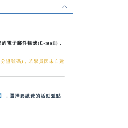
。
電子郵件帳號(E-mail)
，
身分證號碼)，若學員因未自建
】
，選擇要繳費的活動並點