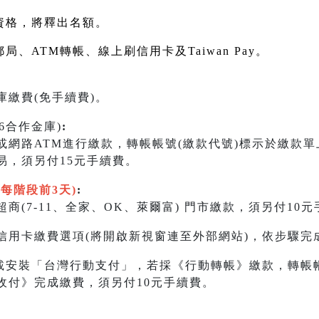
資格，將釋出名額。
郵局、
ATM
轉帳、線上刷信用卡及
Taiwan Pay
。
繳費(免手續費)。
06合作金庫)
:
)或網路ATM進行繳款，轉帳帳號(繳款代號)標示於繳款
易，須另付15元手續費。
限每階段前3天)
:
商(7-11、全家、OK、萊爾富) 門市繳款，須另付10
信用卡繳費選項(將開啟新視窗連至外部網站)，依步驟完成
載安裝「台灣行動支付」，若採《行動轉帳》繳款，轉帳帳
收付》完成繳費，須另付10元手續費。