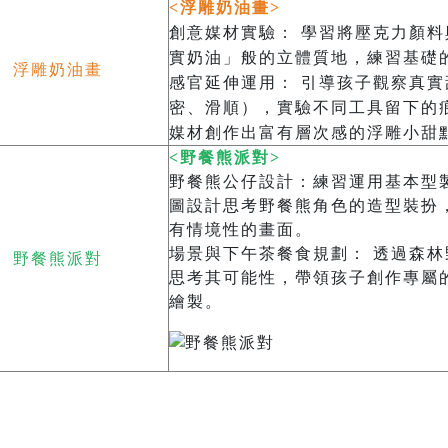
<浮雕奶油畫>
創意媒材實驗： 學習將壓克力顏
實奶油」般的立體質地，練習基礎
浮雕奶油畫
感官延伸運用： 引導孩子觀察真
密、滑順），實驗不同工具留下的
媒材創作出富有層次感的浮雕小甜
<野餐熊派對>
野餐熊公仔設計：練習運用基本型
圖設計思考野餐熊角色的造型裝扮
有情境性的畫面。
場景與下午茶餐食規劃： 透過森
野餐熊派對
思考其可能性，帶領孩子創作專屬
繪製。