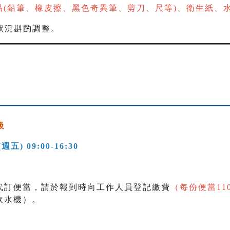
品(鉛筆、橡皮擦、黑色奇異筆、剪刀、尺等)、衛生紙、
狀況斟酌調整。
級
4(週五) 09:00-16:30
代訂便當，請於報到時向工作人員登記繳費
（每份便當11
飲水機）。