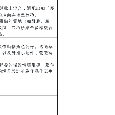
料與批土混合，調配出如「厚
的抹面與堆疊技巧。
實甜點的質地（如酥脆、綿
痕跡，並巧妙結合多樣複合
點。
製作動物角色公仔。透過草
，以及身邊小配件，營造富
林野餐的場景情境引導，延伸
的場景設計並為作品作寫生