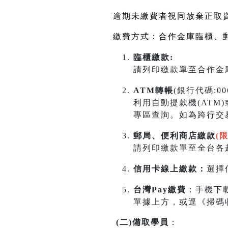
逾期未繳費者視同放棄正取
繳費方式：合作金庫臨櫃、
臨櫃繳款:
請列印繳款單至合作金庫
ATM轉帳
(銀行代碼:0
利用自動提款機(ATM
專區查詢。如為跨行交
郵局、便利商店繳款
(
請列印繳款單至全台各超
信用卡線上繳款：
選擇
台灣Pay繳費
：手機下
單據上方，或逕《掃碼
(
二
)
備取學員
：