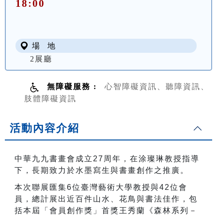
18:00
場 地
2展廳
無障礙服務 :
心智障礙資訊、聽障資訊、
肢體障礙資訊
活動內容介紹
中華九九書畫會成立
27
周年，在涂璨琳教授指導
下，長期致力於水墨寫生與書畫創作之推廣。
本次聯展匯集
6
位臺灣藝術大學教授與
42
位會
員，總計展出近百件山水、花鳥與書法佳作，包
括本屆「會員創作獎」首獎王秀蘭《森林系列－