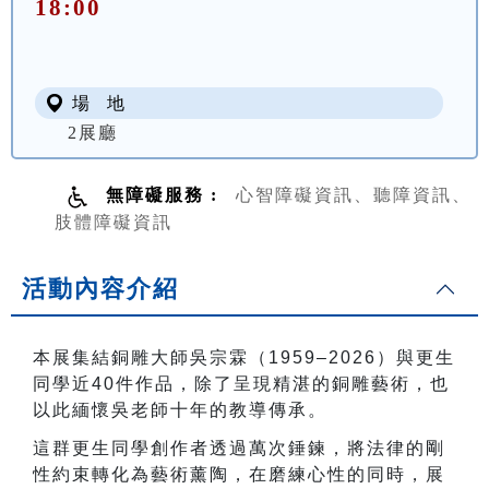
18:00
場 地
2展廳
無障礙服務 :
心智障礙資訊、聽障資訊、
肢體障礙資訊
活動內容介紹
本展集結銅雕大師吳宗霖（
1959–2026
）與更生
同學近
40
件作品，除了呈現精湛的銅雕藝術，也
以此緬懷吳老師十年的教導傳承。
這群更生同學創作者透過萬次錘鍊，將法律的剛
性約束轉化為藝術薰陶，在磨練心性的同時，展