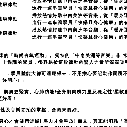
播放熱情好聽中南美洲
等
音樂，從「暖身
健康律動
進行一連串讓學員「快樂且身心健康」的
播放熱情好聽中南美洲
等
音樂，從「暖身
健康律動
進行一連串讓學員「快樂且身心健康」的
播放熱情好聽中南美洲
等
音樂，從「暖身
健康律動
進行一連串讓學員「快樂且身心健康」的
全球的「時尚有氧運動」。獨特的「中南美洲等音樂」非-常
。上過課的學員，很容易被這股律動的驚人力量所深深吸
排上，學員體能大都可適應得來，不用擔心要記動作而跳
好開心! 」
汗、肌膚更緊實、心肺功能/全身肌肉群力量及穩定性/柔軟
更好看！
調性及音樂節拍的掌握，會愈來愈好。
 身心才會健康舒暢! 壓力才會釋放! 而且，真正能消耗