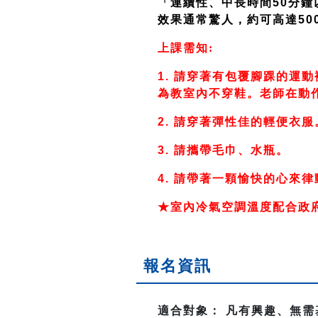
「連續性、中長時間50分鐘
效果通常驚人，約可高達500
上課需知:
1.
請穿著有包覆腳踝的運動
為教室內不穿鞋。老師在動
2.
請穿著彈性佳的輕便衣服
3.
請攜帶毛巾、水瓶。
4.
請帶著一顆愉快的心來律
★室內冷氣空調溫度配合政
報名資訊
適合對象： 凡有興趣、無