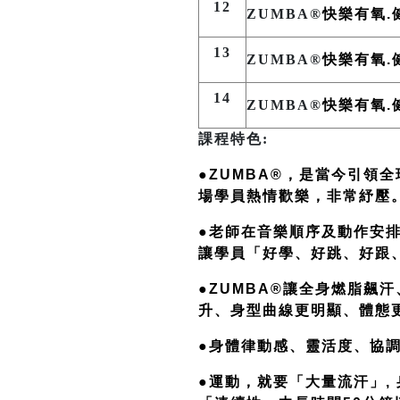
12
ZUMBA®
快樂有氧.
13
ZUMBA®
快樂有氧.
14
ZUMBA®
快樂有氧.
課程特色:
●ZUMBA®，是當今引領
場學員熱情歡樂，非常紓壓
●老師在音樂順序及動作安
讓學員「好學、好跳、好跟、
●ZUMBA®讓全身燃脂飆
升、身型曲線更明顯、體態
●身體律動感、靈活度、協
●運動，就要「大量流汗」,