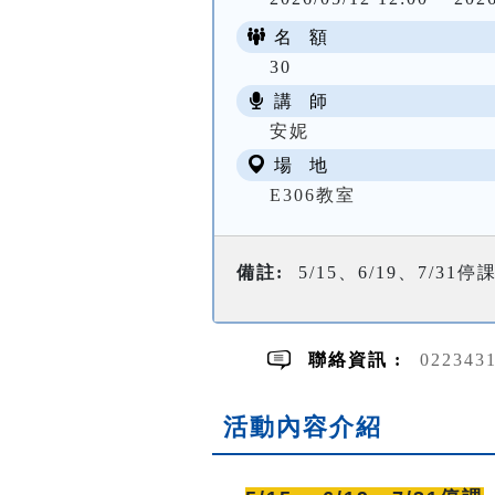
名 額
30
講 師
安妮
場 地
E306教室
備註:
5/15、6/19、7/31停
聯絡資訊 :
022343
活動內容介紹