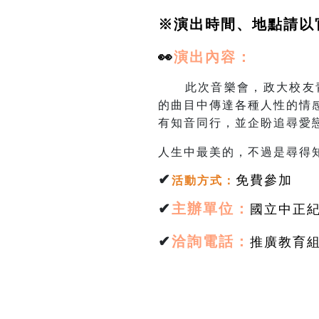
※演出時間、地點請以
👀
演出
內容：
此次音樂會，政大校友青
的曲目中傳達各種人性的情
有知音同行，並企盼追尋愛
人生中最美的，不過是尋得
✔
免費參加
活動方式
：
✔
主辦單位：
國立中正
✔
洽詢電話：
推廣教育組林