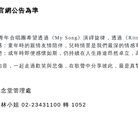
官網公告為準
年合唱團希望透過《My Song》演繹旋律，透過《Rit
感：童年時的親情友情陪伴，兒時情景是我們最深的情感
戀；成年時即便感懷如斯，仍持續在人生路途昂然卓立，
知音，一起走過歡笑與悲傷，在歌聲中分享彼此，最是真
紀念堂管理處
小姐 02-23431100 轉 1052