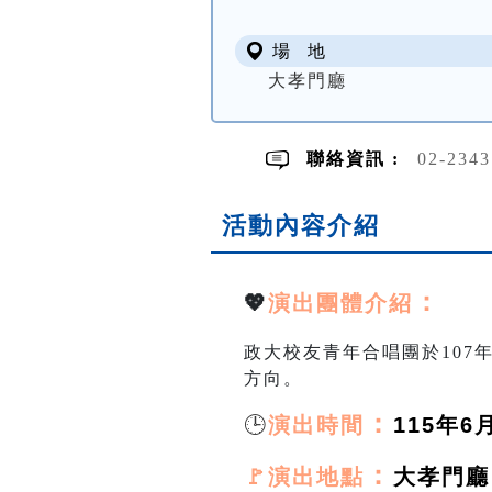
場 地
大孝門廳
聯絡資訊 :
02-234
活動內容介紹
：
💖
演出團體介紹
政大校友青年合唱團於107
方向。
🕒
：
演出時間
115年6月
：
🚩演出地點
大孝門廳