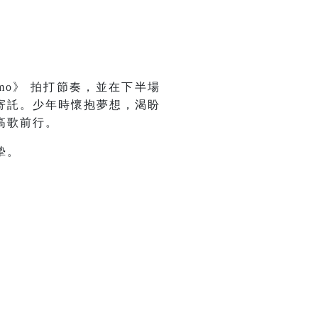
mo》 拍打節奏，並在下半場
寄託。少年時懷抱夢想，渴盼
高歌前行。
摯。