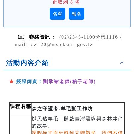
正取剩
8
名
聯絡資訊 :
(02)2343-1100分機1116 /
mail：cw120@ms.cksmh.gov.tw
活動內容介紹
★
授課師資：
劉承祐老師(祐子老師)
課程名稱
森之守護者-羊毛氈工作坊
以天然羊毛，開啟臺灣黑熊與森林夥伴
的故事。
課程從平面針氈到立體塑形，我們不僅