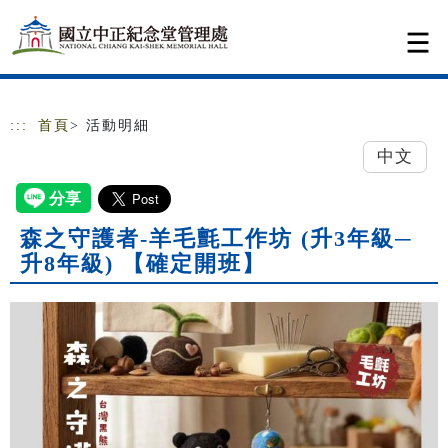
跳到主要內容
網站導覽
:::
首頁
> 活動明細
中文
森之守護者-羊毛氈工作坊 (升3年級─
升8年級) 【確定開班】