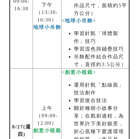
09:00-
下午
作品尺寸，面積約5平
16:30
（13:30-
方公分）
16:30）
<地球小吊飾>
地球小吊飾
學習針氈「球體製
作」技巧
學習混色與鋪疊技巧
吊飾配件結合作品尺
寸，直徑約3.5公分）
<創意小植栽>
運用針氈「點線面」
技法創作
學習接合技法
上午
關於種樹小故事分
（09:00-
享；在戳刺過程，為
12:00）
世界許下美好願景，
8/27(週
創意小植栽
於心底種下愛護環境
四)