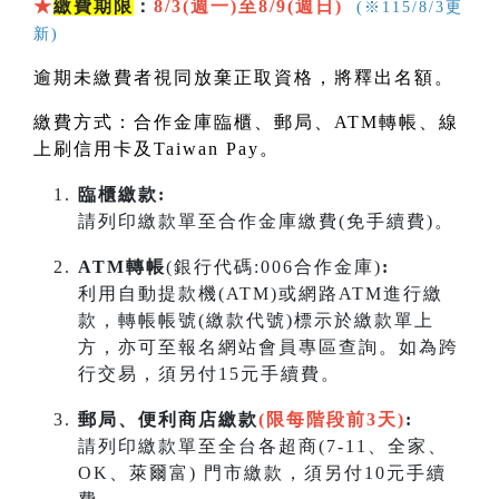
★
繳費期限
：
8/3(週一)至8/9(週日)
(※115/8/3更
新)
逾期未繳費者視同放棄正取資格，將釋出名額。
繳費方式：合作金庫臨櫃、郵局、
ATM
轉帳、線
上刷信用卡及
Taiwan Pay
。
臨櫃繳款:
請列印繳款單至合作金庫繳費(免手續費)。
ATM轉帳
(銀行代碼:006合作金庫)
:
利用自動提款機(ATM)或網路ATM進行繳
款，轉帳帳號(繳款代號)標示於繳款單上
方，亦可至報名網站會員專區查詢。如為跨
行交易，須另付15元手續費。
郵局、便利商店繳款
(限每階段前3天)
:
請列印繳款單至全台各超商(7-11、全家、
OK、萊爾富) 門市繳款，須另付10元手續