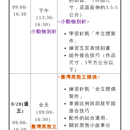
的幼苗。（作品尺
09:00-
寸，花器延伸約3.5-5
下午
16:30
公分）
（13:30-
<小動物別針>
16:30）
小動物別針
學習針氈「半立體製
作」
練習五官表情刻畫
組件接合技巧（作品
尺寸，5平方公分以
下）
<臺灣黑熊立體偶>
練習針氈「全立體偶
製作」
掌握比例與四肢牢固
8/28(週
全天
接合技巧
五)
（09:00-
配件的結合運用。
16:30）
09:00-
關於黑熊小故事分
臺灣黑熊立
16:30