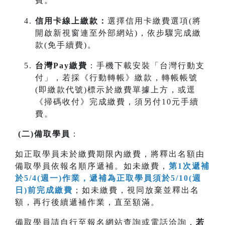
費。
信用卡線上繳款：
選擇信用卡繳費選項(將
開啟新視窗連至外部網站)，依步驟完成繳
款(免手續費)。
台灣Pay繳費
：手機下載安裝「台灣行動支
付」，若採《行動轉帳》繳款，轉帳帳號
(即繳款代號)標示於繳費單據上方，或逕
《掃碼收付》完成繳費，須另付10元手續
費。
(
二
)
備取學員
：
如正取學員未於繳費期限內繳費，將釋出名額由
備取學員依報名順序遞補。如未繳費，
第1次遞補
於5/4(週一)作業，遞補為正取學員須於5/10(週
日)前完成繳費
；如未繳費，視同放棄並釋出名
額，再行後續遞補作業，直至額滿。
備取學員請自行至報名網站查詢或電話洽詢，
若