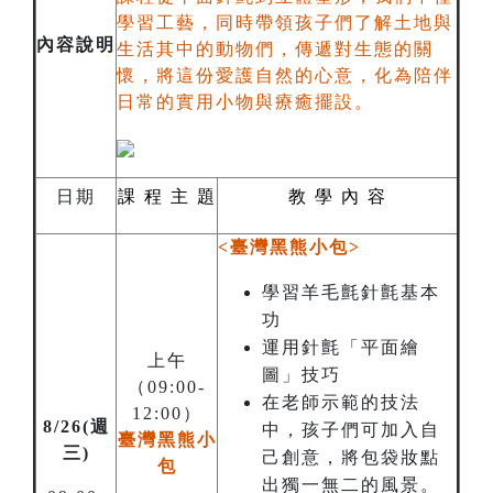
學習工藝，同時帶領孩子們了解土地與
內容說明
生活其中的動物們，傳遞對生態的關
懷，將這份愛護自然的心意，化為陪伴
日常的實用小物與療癒擺設。
日期
課
程
主
題
教
學 內 容
<臺灣黑熊小包>
學習羊毛氈針氈基本
功
運用針氈「平面繪
上午
圖」技巧
（09:00-
在老師示範的技法
12:00）
8/26(週
中，孩子們可加入自
臺灣黑熊小
三)
己創意，將包袋妝點
包
出獨一無二的風景。