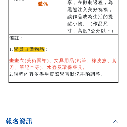
享；在戳刺過程，為
體偶
黑熊注入美好祝福，
讓作品成為生活的提
醒小物。（作品尺
寸，高度7公分以下）
備註：
1.
學員自備物品
：
畫畫衣(美術圍裙)、文具用品(鉛筆、橡皮擦、剪
刀、筆記本等)、水壺及環保餐具。
2.課程內容依學生實際學習狀況斟酌調整。
報名資訊